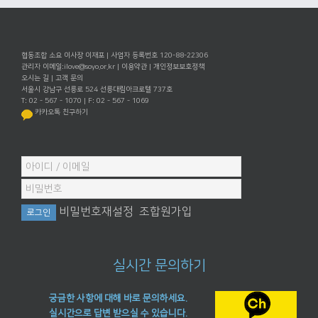
협동조합 소요 이사장 이재포 | 사업자 등록번호 120-88-22306
관리자 이메일:
ilove@soyo.or.kr
|
이용약관
|
개인정보보호정책
오시는 길
|
고객 문의
서울시 강남구 선릉로 524 선릉대림아크로텔 737호
T: 02 - 567 - 1070 | F: 02 - 567 - 1069
카카오톡 친구하기
비밀번호재설정
조합원가입
실시간 문의하기
궁금한 사항에 대해 바로 문의하세요.
실시간으로 답변 받으실 수 있습니다.