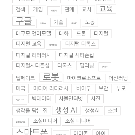
교육
검색
게임
관계
교사
게임중독
구글
기술
노동
기계학습
기지과인
대규모 언어모델
대화
드론
디지털
디지털 교육
디지털 디톡스
디지털 기술
디지털 리터러시
디지털 시티즌십
디지털시티즌십
디톡스
딥러닝
딥마인드
로봇
딥페이크
마이크로소프트
머신러닝
미국
미디어 리터러시
바이두
보안
부모
빅데이터
사물인터넷
사진
비판적 사고
생성 AI
생각을 담는 집
생성AI
소설
소셜미디어
소셜 미디어
소셜 네트워크
스마트폰
아마존
아이
스마트폰 중독