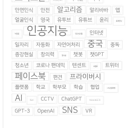
알고리즘
안면인식
안전
알리바바
앱
얼굴인식
영국
유투브
유튜브
윤리
음성인식
인공지능
인터넷
이인준
인스타그램
중국
일자리
자동화
자연어처리
중독
증강현실
창의력
챗봇
챗GPT
창의성
청소년
코로나 팬데믹
텐센트
트위터
트럼프
페이스북
프라이버시
편견
플랫폼
학교
학부모
학습
협업
4차산업혁명
AI
CCTV
ChatGPT
Burn
Generative AI
SNS
GPT-3
OpenAI
VR