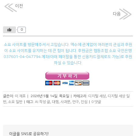
이전
다음
0
소요 사이트를 방문해주셔서 고맙습니다. 액수에 관계없이 여러분의 관심과 후원
이 소요 사이트를 유지하는 데 큰 힘이 됩니다. 후원금은 협동조합 소요 국민은행
037601-04-047794 계좌(아래 페이팔을 통한 신용카드결제로도 가능)로 후원
하실 수 있습니다.
글쓴이:
이 재포
|
2026년 5월 14일. 목요일
|
카테고리:
디지털 세상
,
디지털 세상 일
반
,
소요 일반
|
태그:
AI 작성 글
,
대행
,
사과문
,
연구
,
진심
|
0 댓글
이글을 SNS로 공유하기!