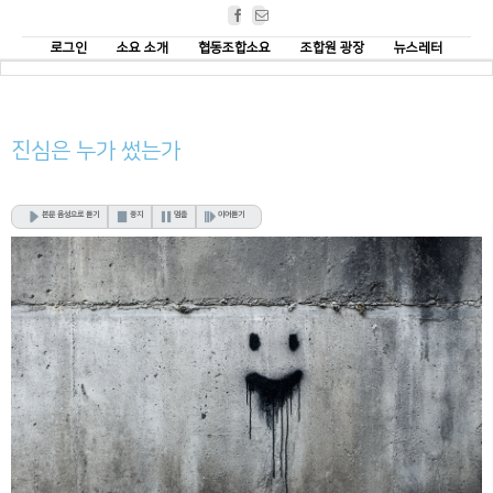
Facebook
Email
로그인
소요 소개
협동조합소요
조합원 광장
뉴스레터
진심은 누가 썼는가
본문 음성으로 듣기
중지
멈춤
이어듣기