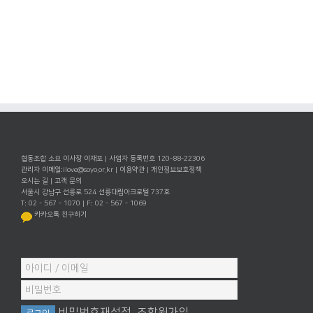
협동조합 소요 이사장 이재포 | 사업자 등록번호 120-88-22306
관리자 이메일:
ilove@soyo.or.kr
|
이용약관
|
개인정보보호정책
오시는 길
|
고객 문의
서울시 강남구 선릉로 524 선릉대림아크로텔 737호
T: 02 - 567 - 1070 | F: 02 - 567 - 1069
카카오톡 친구하기
비밀번호재설정
조합원가입