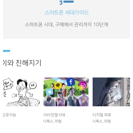
스마트폰 세대가이드
스마트폰 시대, 구매에서 관리까지 10단계
이와 친해지기
먼 인공지능
SNS연결시대
디지털 피로
험
디톡스
,
위험
디톡스
,
위험