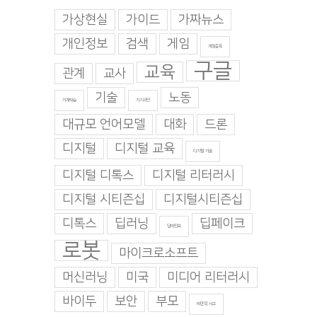
가상현실
가이드
가짜뉴스
개인정보
검색
게임
게임중독
구글
교육
관계
교사
기술
노동
기계학습
기지과인
대규모 언어모델
대화
드론
디지털
디지털 교육
디지털 기술
디지털 디톡스
디지털 리터러시
디지털 시티즌십
디지털시티즌십
디톡스
딥러닝
딥페이크
딥마인드
로봇
마이크로소프트
머신러닝
미국
미디어 리터러시
바이두
보안
부모
비판적 사고