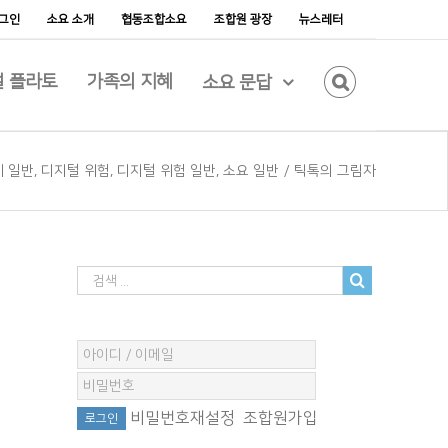
그인
소요 소개
협동조합소요
조합원 광장
뉴스레터
 플라토
가족의 지혜
소요 문답
혜 일반
,
디지털 위험
,
디지털 위험 일반
,
소요 일반
/
틱톡의 그림자
비밀번호재설정
조합원가입