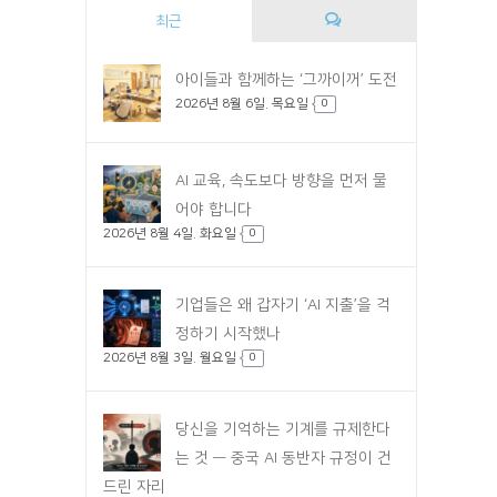
최근
댓
아이들과 함께하는 ‘그까이꺼’ 도전
2026년 8월 6일. 목요일
글
0
AI 교육, 속도보다 방향을 먼저 물
어야 합니다
2026년 8월 4일. 화요일
0
기업들은 왜 갑자기 ‘AI 지출’을 걱
정하기 시작했나
2026년 8월 3일. 월요일
0
당신을 기억하는 기계를 규제한다
는 것 — 중국 AI 동반자 규정이 건
드린 자리