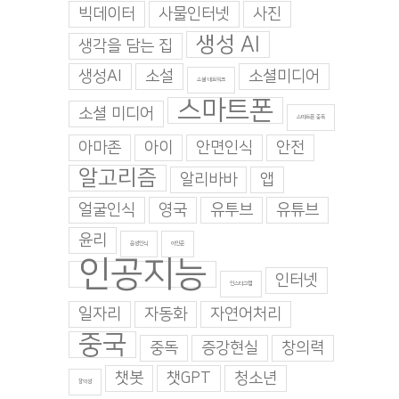
빅데이터
사물인터넷
사진
생성 AI
생각을 담는 집
대가 1,000명을 대
평균의 기계 — AI는 이야기
배려가 만든 부정행
생성AI
소설
소셜미디어
소셜 네트워크
를 ‘쓰지만’ 구상하지는 않는
이 완성한 붕괴
스마트폰
다
 7월 28일. 화요일
|
2026년 7월 23일.
소셜 미디어
스마트폰 중독
0 댓글
2026년 7월 27일. 월요일
|
0 댓글
아마존
아이
안면인식
안전
알고리즘
알리바바
앱
얼굴인식
영국
유투브
유튜브
윤리
음성인식
이인준
인공지능
인터넷
인스타그램
일자리
자동화
자연어처리
중국
중독
증강현실
창의력
챗봇
챗GPT
청소년
창의성