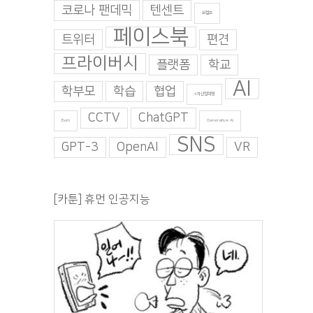
코로나 팬데믹
텐센트
트럼프
페이스북
트위터
편견
프라이버시
플랫폼
학교
AI
학부모
학습
협업
4차산업혁명
CCTV
ChatGPT
Burn
Generative AI
SNS
GPT-3
OpenAI
VR
[카툰] 휴먼 인공지능