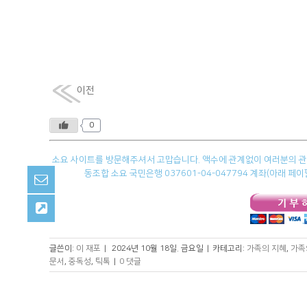
이전
0
소요 사이트를 방문해주셔서 고맙습니다. 액수에 관계없이 여러분의 관심
동조합 소요 국민은행 037601-04-047794 계좌(아래 
글쓴이:
이 재포
|
2024년 10월 18일. 금요일
|
카테고리:
가족의 지혜
,
가족
문서
,
중독성
,
틱톡
|
0 댓글