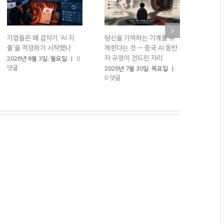
기업들은 왜 갑자기 ‘AI 지
당신을 기억하는 기계를 규
로봇 50
출’을 걱정하기 시작했나
제한다는 것 — 중국 AI 동반
체했다?
자 규정이 건드린 자리
2026년 8월 3일. 월요일
|
0
2026년
댓글
0 댓글
2026년 7월 30일. 목요일
|
0 댓글