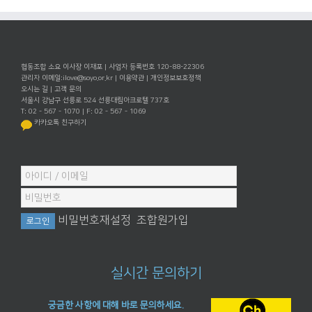
협동조합 소요 이사장 이재포 | 사업자 등록번호 120-88-22306
관리자 이메일:
ilove@soyo.or.kr
|
이용약관
|
개인정보보호정책
오시는 길
|
고객 문의
서울시 강남구 선릉로 524 선릉대림아크로텔 737호
T: 02 - 567 - 1070 | F: 02 - 567 - 1069
카카오톡 친구하기
비밀번호재설정
조합원가입
실시간 문의하기
궁금한 사항에 대해 바로 문의하세요.