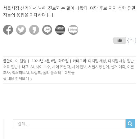
서울시장 선거에서 ‘샤이 진보’라는 말이 나왔다. 여당 후보 지지 성향 유권
자들의 응집을 기대하며 [...]
2+
글쓴이:
이 길형
|
2021년 4월 6일. 화요일
|
카테고리:
디지털 세상
,
디지털 세상 일반
,
소요 일반
|
태그:
AI
,
샤이 보수
,
샤이 유권자
,
샤이 진보
,
서울시장선거
,
선거 예측
,
여론
조사
,
익스퍼트AI
,
트럼프
,
폴리 폴스터
|
2 댓글
글 내용 전체보기