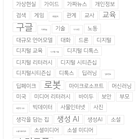
가상현실
가이드
가짜뉴스
개인정보
교육
검색
게임
관계
교사
게임중독
구글
기술
노동
기계학습
기지과인
대규모 언어모델
대화
드론
디지털
디지털 교육
디지털 디톡스
디지털 기술
디지털 리터러시
디지털 시티즌십
디지털시티즌십
디톡스
딥러닝
딥마인드
로봇
딥페이크
마이크로소프트
머신러닝
미국
미디어 리터러시
바이두
보안
부모
빅데이터
사물인터넷
사진
비판적 사고
생성 AI
생각을 담는 집
생성AI
소설
소셜미디어
소셜 미디어
소셜 네트워크