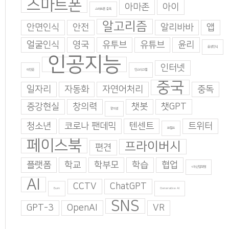
스마트폰
아마존
아이
스마트폰 중독
알고리즘
안면인식
안전
알리바바
앱
얼굴인식
영국
유투브
유튜브
윤리
음성인식
인공지능
인터넷
이인준
인스타그램
중국
일자리
자동화
자연어처리
중독
증강현실
창의력
챗봇
챗GPT
창의성
청소년
코로나 팬데믹
텐센트
트위터
트럼프
페이스북
프라이버시
편견
플랫폼
학교
학부모
학습
협업
4차산업혁명
AI
CCTV
ChatGPT
Burn
Generative AI
SNS
GPT-3
OpenAI
VR