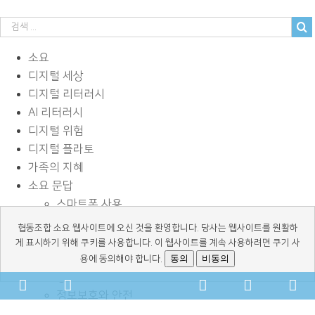
소요
디지털 세상
디지털 리터러시
AI 리터러시
디지털 위험
디지털 플라토
가족의 지혜
소요 문답
스마트폰 사용
사이버 괴롭힘
협동조합 소요 웹사이트에 오신 것을 환영합니다. 당사는 웹사이트를 원활하
페이스북과 SNS
게 표시하기 위해 쿠키를 사용합니다. 이 웹사이트를 계속 사용하려면 쿠기 사
디지털과 학습
동의
비동의
용에 동의해야 합니다.
광고 바로알기
Facebook
YouTube
kakaochannel
Naver-
Email
Phone
Scr
정보보호와 안전
talk-
Address
Number
To
독서 교육