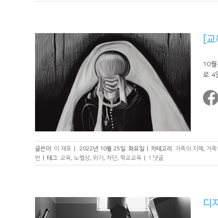
[교
10
로 4
글쓴이:
이 재포
|
2022년 10월 25일. 화요일
|
카테고리:
가족의 지혜
,
가족
반
|
태그:
교육
,
노벨상
,
위기
,
차단
,
학교교육
|
1 댓글
디지