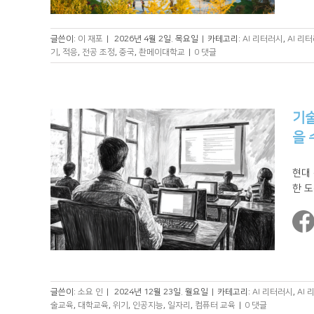
글쓴이:
이 재포
|
2026년 4월 2일. 목요일
|
카테고리:
AI 리터러시
,
AI 리
기
,
적응
,
전공 조정
,
중국
,
촨메이대학교
|
0 댓글
기술
을 
현대
한 도
글쓴이:
소요 인
|
2024년 12월 23일. 월요일
|
카테고리:
AI 리터러시
,
AI
술교육
,
대학교육
,
위기
,
인공지능
,
일자리
,
컴퓨터 교육
|
0 댓글