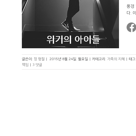
풍경
다. 이
글쓴이:
정 형철
|
2015년 8월 24일. 월요일
|
카테고리:
가족의 지혜
|
태그
책임
|
3 댓글