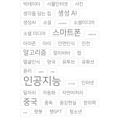
빅데이터
사물인터넷
사진
생성 AI
생각을 담는 집
생성AI
소설
소셜미디어
소셜 네트워크
스마트폰
소셜 미디어
스마트폰 중독
아마존
아이
안면인식
안전
알고리즘
알리바바
앱
얼굴인식
영국
유투브
유튜브
윤리
음성인식
이인준
인공지능
인터넷
인스타그램
일자리
자동화
자연어처리
중국
중독
증강현실
창의력
챗봇
챗GPT
청소년
창의성