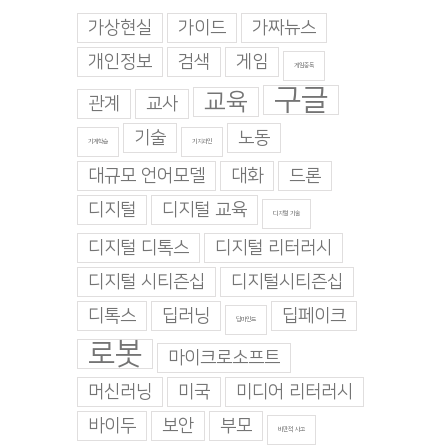
가상현실
가이드
가짜뉴스
개인정보
검색
게임
게임중독
구글
교육
관계
교사
기술
노동
기계학습
기지과인
대규모 언어모델
대화
드론
디지털
디지털 교육
디지털 기술
디지털 디톡스
디지털 리터러시
디지털 시티즌십
디지털시티즌십
디톡스
딥러닝
딥페이크
딥마인드
로봇
마이크로소프트
머신러닝
미국
미디어 리터러시
바이두
보안
부모
비판적 사고