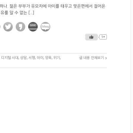
 하나. 젊은 부부가 유모차에 아이를 태우고 맞은편에서 걸어온
유를 알 수 없는 [...]
1+
:
디지털 시대
,
상담
,
서평
,
아이
,
양육
,
위기
,
글 내용 전체보기