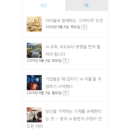
최근
댓
아이들과 함께하는 ‘그까이꺼’ 도전
2026년 8월 6일. 목요일
글
0
AI 교육, 속도보다 방향을 먼저 물
어야 합니다
2026년 8월 4일. 화요일
0
기업들은 왜 갑자기 ‘AI 지출’을 걱
정하기 시작했나
2026년 8월 3일. 월요일
0
당신을 기억하는 기계를 규제한다
는 것 — 중국 AI 동반자 규정이 건
드린 자리