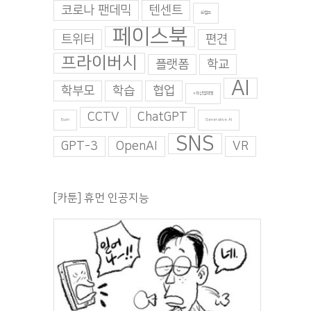
코로나 팬데믹
텐센트
트럼프
페이스북
트위터
편견
프라이버시
플랫폼
학교
AI
학부모
학습
협업
4차산업혁명
CCTV
ChatGPT
Burn
Generative AI
SNS
GPT-3
OpenAI
VR
[카툰] 휴먼 인공지능