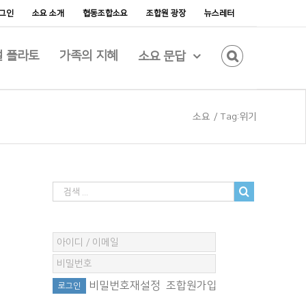
그인
소요 소개
협동조합소요
조합원 광장
뉴스레터
 플라토
가족의 지혜
소요 문답
소요
/
Tag:
위기
비밀번호재설정
조합원가입