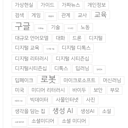
가상현실
가이드
가짜뉴스
개인정보
교육
검색
게임
관계
교사
게임중독
구글
기술
노동
기계학습
기지과인
대규모 언어모델
대화
드론
디지털
디지털 교육
디지털 디톡스
디지털 기술
디지털 리터러시
디지털 시티즌십
디지털시티즌십
디톡스
딥러닝
딥마인드
로봇
딥페이크
마이크로소프트
머신러닝
미국
미디어 리터러시
바이두
보안
부모
빅데이터
사물인터넷
사진
비판적 사고
생성 AI
생각을 담는 집
생성AI
소설
소셜미디어
소셜 미디어
소셜 네트워크