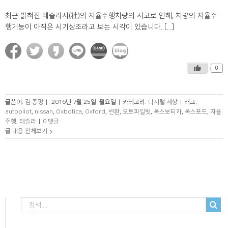
최근 밝혀진 테슬라사(社)의 자율주행차량의 사고로 인해, 차량의 자율주
행기능이 아직은 시기상조라고 보는 시각이 있습니다. [...]
0
글쓴이:
김 종평
|
2016년 7월 25일. 월요일
|
카테고리:
디지털 세상
|
태그:
autopilot
,
nissan
,
Oxbotica
,
Oxford
,
변환
,
오토파일럿
,
옥스보티카
,
옥스포드
,
자율
주행
,
테슬라
|
0 댓글
글 내용 전체보기