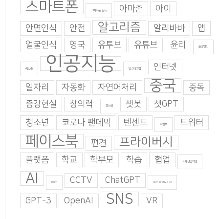
스마트폰
아마존
아이
스마트폰 중독
알고리즘
안면인식
안전
알리바바
앱
얼굴인식
영국
유투브
유튜브
윤리
음성인식
인공지능
인터넷
이인준
인스타그램
중국
일자리
자동화
자연어처리
중독
증강현실
창의력
챗봇
챗GPT
창의성
청소년
코로나 팬데믹
텐센트
트위터
트럼프
페이스북
프라이버시
편견
플랫폼
학교
학부모
학습
협업
4차산업혁명
AI
CCTV
ChatGPT
Burn
Generative AI
SNS
GPT-3
OpenAI
VR