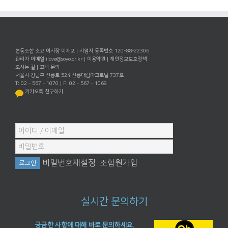
협동조합 소요 이사장 이재포 | 사업자 등록번호 120-88-22306
관리자 이메일:
ilove@soyo.or.kr
|
이용약관
|
개인정보보호정책
오시는 길
|
고객 문의
서울시 강남구 선릉로 524 선릉대림아크로텔 737호
T: 02 - 567 - 1070 | F: 02 - 567 - 1069
카카오톡 친구하기
비밀번호재설정
조합원가입
실시간 문의하기
궁금한 사항에 대해 바로 문의하세요.