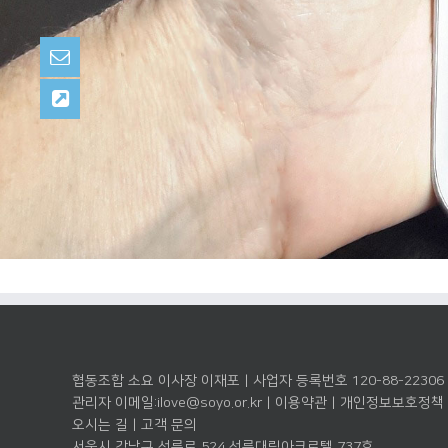
협동조합 소요 이사장 이재포 | 사업자 등록번호 120-88-22306
관리자 이메일:
ilove@soyo.or.kr
|
이용약관
|
개인정보보호정책
오시는 길
|
고객 문의
서울시 강남구 선릉로 524 선릉대림아크로텔 737호