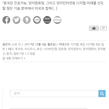
"중국은 인공지능, 양자컴퓨팅, 그리고 양자인터넷등 디지털 미래를 선도
할 첨단 기술 분야에서 미국과 함께 [...]
2+
글쓴이:
소요 인
|
2017년 12월 4일. 월요일
|
카테고리:
디지털 세상
,
디지털 세상 일
반
|
태그:
묵자호
,
미시우스
,
보안
,
사이버전쟁
,
암호화
,
양자암호키
,
양자컴퓨터
,
양자통
신
,
중국
,
첩보기관
|
0 댓글
글 내용 전체보기