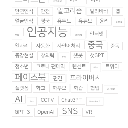
스마트폰 중독
알고리즘
안면인식
안전
알리바바
앱
얼굴인식
영국
유투브
유튜브
윤리
음성인식
인공지능
인터넷
이인준
인스타그램
중국
일자리
자동화
자연어처리
중독
증강현실
창의력
챗봇
챗GPT
창의성
청소년
코로나 팬데믹
텐센트
트위터
트럼프
페이스북
프라이버시
편견
플랫폼
학교
학부모
학습
협업
4차산업혁명
AI
CCTV
ChatGPT
Burn
Generative AI
SNS
GPT-3
OpenAI
VR