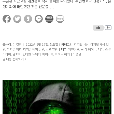
구글은 지난 4월 개인정보 삭제 범위를 확대했다. 주민번호나 신용카드, 은
행계좌에 국한했던 것을 신분증 [...]
1+
글쓴이:
이 길형
|
2022년 9월 27일. 화요일
|
카테고리:
디지털 세상
,
디지털 세상 일
반
,
디지털 위험
,
디지털 위험 일반
,
소요 일반
|
태그:
개인정보
,
로 대 웨이버
,
메타
,
소셜
미디어
,
암호화
,
인터넷
,
트위터
,
페이스북
,
화이트 해커
|
1 댓글
글 내용 전체보기