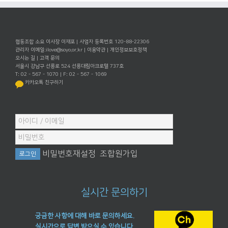
협동조합 소요 이사장 이재포 | 사업자 등록번호 120-88-22306
관리자 이메일:
ilove@soyo.or.kr
|
이용약관
|
개인정보보호정책
오시는 길
|
고객 문의
서울시 강남구 선릉로 524 선릉대림아크로텔 737호
T: 02 - 567 - 1070 | F: 02 - 567 - 1069
카카오톡 친구하기
비밀번호재설정
조합원가입
실시간 문의하기
궁금한 사항에 대해 바로 문의하세요.
실시간으로 답변 받으실 수 있습니다.