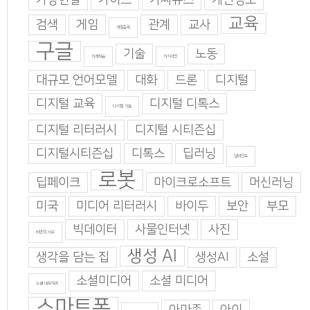
교육
검색
게임
관계
교사
게임중독
구글
기술
노동
기계학습
기지과인
대규모 언어모델
대화
드론
디지털
디지털 교육
디지털 디톡스
디지털 기술
디지털 리터러시
디지털 시티즌십
디지털시티즌십
디톡스
딥러닝
딥마인드
로봇
딥페이크
마이크로소프트
머신러닝
미국
미디어 리터러시
바이두
보안
부모
빅데이터
사물인터넷
사진
비판적 사고
생성 AI
생각을 담는 집
생성AI
소설
소셜미디어
소셜 미디어
소셜 네트워크
스마트폰
아마존
아이