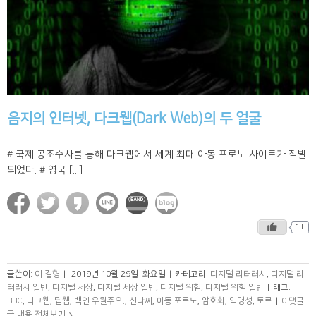
음지의 인터넷, 다크웹(Dark Web)의 두 얼굴
# 국제 공조수사를 통해 다크웹에서 세계 최대 아동 프로노 사이트가 적발
되었다. # 영국 [...]
1+
글쓴이:
이 길형
|
2019년 10월 29일. 화요일
|
카테고리:
디지털 리터러시
,
디지털 리
터러시 일반
,
디지털 세상
,
디지털 세상 일반
,
디지털 위험
,
디지털 위험 일반
|
태그:
BBC
,
다크웹
,
딥웹
,
백인 우월주으.
,
신나찌
,
아동 포르노
,
암호화
,
익명성
,
토르
|
0 댓글
글 내용 전체보기