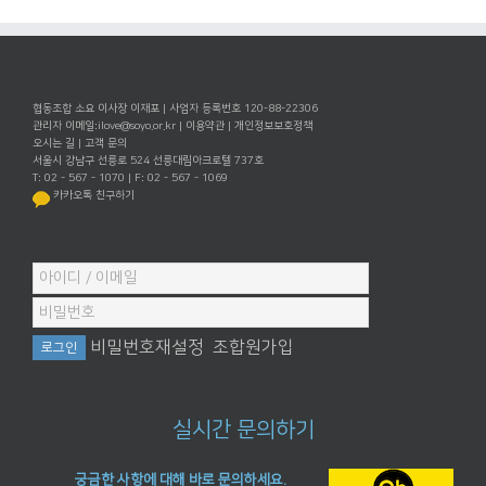
협동조합 소요 이사장 이재포 | 사업자 등록번호 120-88-22306
관리자 이메일:
ilove@soyo.or.kr
|
이용약관
|
개인정보보호정책
오시는 길
|
고객 문의
서울시 강남구 선릉로 524 선릉대림아크로텔 737호
T: 02 - 567 - 1070 | F: 02 - 567 - 1069
카카오톡 친구하기
비밀번호재설정
조합원가입
실시간 문의하기
궁금한 사항에 대해 바로 문의하세요.