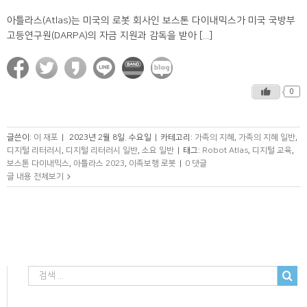
아틀라스(Atlas)는 미국의 로봇 회사인 보스톤 다이내믹스가 미국 국방부
고등연구원(DARPA)의 자금 지원과 감독을 받아 [...]
0
글쓴이:
이 재포
|
2023년 2월 8일. 수요일
|
카테고리:
가족의 지혜
,
가족의 지혜 일반
,
디지털 리터러시
,
디지털 리터러시 일반
,
소요 일반
|
태그:
Robot Atlas
,
디지털 교육
,
보스톤 다이내믹스
,
아틀라스 2023
,
이족보행 로봇
|
0 댓글
글 내용 전체보기