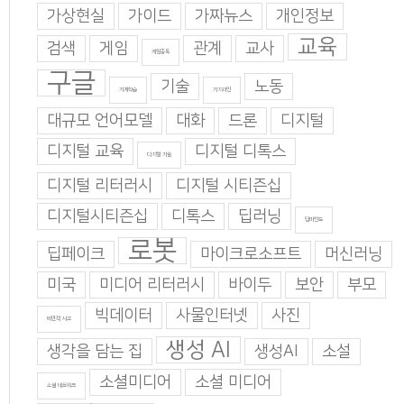
가상현실
가이드
가짜뉴스
개인정보
교육
검색
게임
관계
교사
게임중독
구글
기술
노동
기계학습
기지과인
대규모 언어모델
대화
드론
디지털
디지털 교육
디지털 디톡스
디지털 기술
디지털 리터러시
디지털 시티즌십
디지털시티즌십
디톡스
딥러닝
딥마인드
로봇
딥페이크
마이크로소프트
머신러닝
미국
미디어 리터러시
바이두
보안
부모
빅데이터
사물인터넷
사진
비판적 사고
생성 AI
생각을 담는 집
생성AI
소설
소셜미디어
소셜 미디어
소셜 네트워크