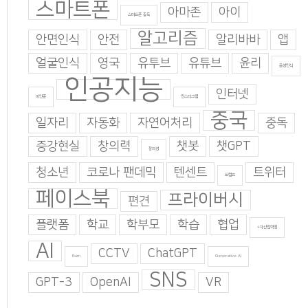
스마트폰
아마존
아이
스마트폰 중독
알고리즘
안면인식
안전
알리바바
앱
얼굴인식
영국
유투브
유튜브
윤리
음성인식
인공지능
인터넷
이인준
인스타그램
중국
일자리
자동화
자연어처리
중독
증강현실
창의력
챗봇
챗GPT
창의성
청소년
코로나 팬데믹
텐센트
트위터
트럼프
페이스북
프라이버시
편견
플랫폼
학교
학부모
학습
협업
4차산업혁명
AI
CCTV
ChatGPT
Burn
Generative AI
SNS
GPT-3
OpenAI
VR