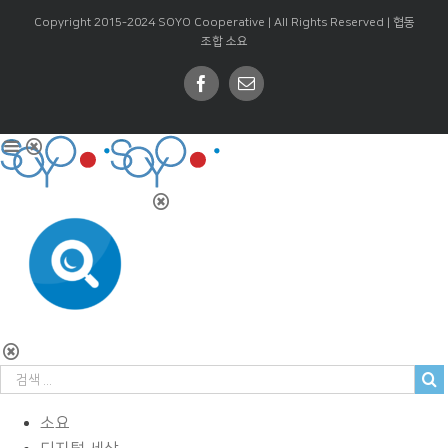
Copyright 2015-2024 SOYO Cooperative | All Rights Reserved |
협동
조합 소요
Facebook
Email
소요