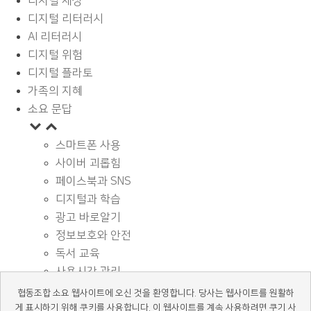
디지털 세상
디지털 리터러시
AI 리터러시
디지털 위험
디지털 플라토
가족의 지혜
소요 문답
스마트폰 사용
사이버 괴롭힘
페이스북과 SNS
디지털과 학습
광고 바로알기
정보보호와 안전
독서 교육
사용시간 관리
기타
협동조합 소요 웹사이트에 오신 것을 환영합니다. 당사는 웹사이트를 원활하
디지털 상식
게 표시하기 위해 쿠키를 사용합니다. 이 웹사이트를 계속 사용하려면 쿠기 사