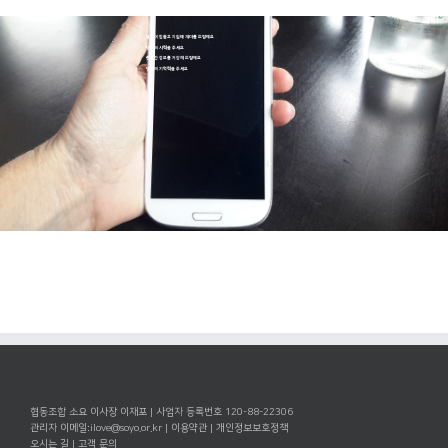
당신이 힘들고 지칠때 재미를 드릴께요
당신의 시력을 주세요
중요한 정보를 저장해 드릴께요
당신의 기억력을 주세요
궁금한 정보를 빠르게 제공해 드릴께요
협동조합 소요 이사장 이재포 | 사업자 등록번호 120-88-22306
관리자 이메일:
ilove@soyo.or.kr
|
이용약관
|
개인정보보호정책
오시는 길
|
고객 문의