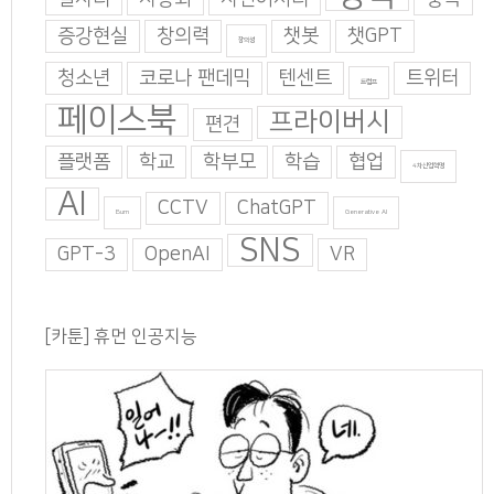
증강현실
창의력
챗봇
챗GPT
창의성
청소년
코로나 팬데믹
텐센트
트위터
트럼프
페이스북
프라이버시
편견
플랫폼
학교
학부모
학습
협업
4차산업혁명
AI
CCTV
ChatGPT
Burn
Generative AI
SNS
GPT-3
OpenAI
VR
[카툰] 휴먼 인공지능