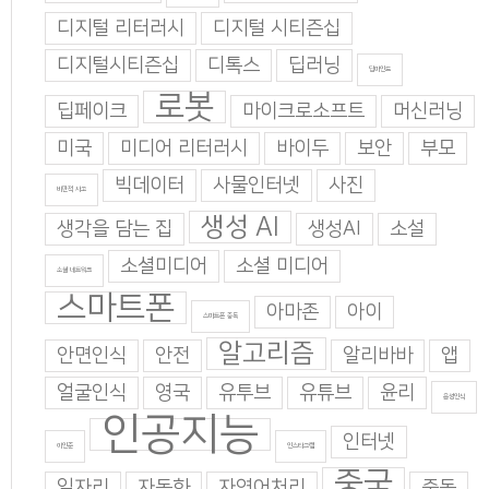
디지털 리터러시
디지털 시티즌십
디지털시티즌십
디톡스
딥러닝
딥마인드
로봇
딥페이크
마이크로소프트
머신러닝
미국
미디어 리터러시
바이두
보안
부모
빅데이터
사물인터넷
사진
비판적 사고
생성 AI
생각을 담는 집
생성AI
소설
소셜미디어
소셜 미디어
소셜 네트워크
스마트폰
아마존
아이
스마트폰 중독
알고리즘
안면인식
안전
알리바바
앱
얼굴인식
영국
유투브
유튜브
윤리
음성인식
인공지능
인터넷
이인준
인스타그램
중국
일자리
자동화
자연어처리
중독