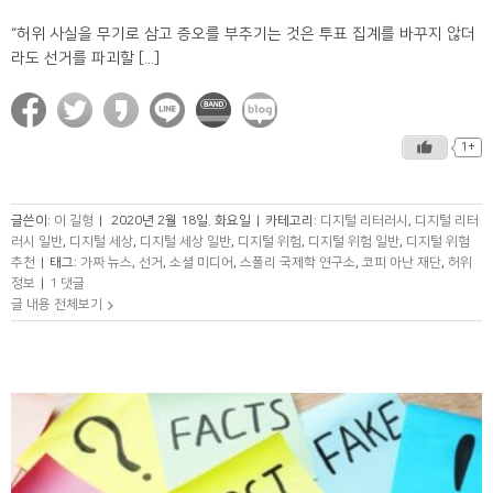
“허위 사실을 무기로 삼고 증오를 부추기는 것은 투표 집계를 바꾸지 않더
라도 선거를 파괴할 [...]
1+
글쓴이:
이 길형
|
2020년 2월 18일. 화요일
|
카테고리:
디지털 리터러시
,
디지털 리터
러시 일반
,
디지털 세상
,
디지털 세상 일반
,
디지털 위험
,
디지털 위험 일반
,
디지털 위험
추천
|
태그:
가짜 뉴스
,
선거
,
소셜 미디어
,
스폴리 국제학 연구소
,
코피 아난 재단
,
허위
정보
|
1 댓글
글 내용 전체보기