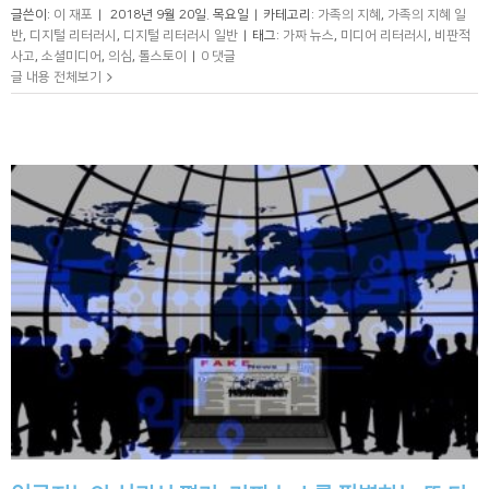
글쓴이:
이 재포
|
2018년 9월 20일. 목요일
|
카테고리:
가족의 지혜
,
가족의 지혜 일
반
,
디지털 리터러시
,
디지털 리터러시 일반
|
태그:
가짜 뉴스
,
미디어 리터러시
,
비판적
사고
,
소셜미디어
,
의심
,
톨스토이
|
0 댓글
글 내용 전체보기