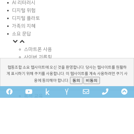
AI 리터러시
디지털 위험
디지털 플라토
가족의 지혜
소요 문답
스마트폰 사용
사이버 괴롭힘
페이스북과 SNS
협동조합 소요 웹사이트에 오신 것을 환영합니다. 당사는 웹사이트를 원활하
디지털과 학습
게 표시하기 위해 쿠키를 사용합니다. 이 웹사이트를 계속 사용하려면 쿠기 사
광고 바로알기
동의
비동의
용에 동의해야 합니다.
정보보호와 안전
Facebook
YouTube
kakaochannel
Naver-
Email
Phone
Sc
독서 교육
talk-
Address
Number
T
사용시간 관리
기타
talk
for
디지털 상식
calling