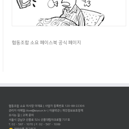
협동조합 소요 페이스북 공식 페이지
협동조합 소요 이사장 이재포 | 사업자 등록번호 120-88-22306
관리자 이메일:
ilove@soyo.or.kr
|
이용약관
|
개인정보보호정책
오시는 길
|
고객 문의
서울시 강남구 선릉로 524 선릉대림아크로텔 737호
T: 02 - 567 - 1070 | F: 02 - 567 - 1069
카카오톡 친구하기