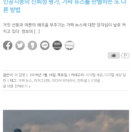
인공지능의 신뢰성 평가, 가짜 뉴스를 판별하는 또 다
른 방법
거짓 선동과 여론의 왜곡을 부추기는 가짜 뉴스에 대한 경각심이 날로 커
지고 있다. 정보의 [...]
2+
글쓴이:
이 길형
|
2018년 1월 18일. 목요일
|
카테고리:
디지털 세상
,
디지털 세상 일
반
|
태그:
가짜 뉴스
,
리커그넌트
,
미디어 리터러시
,
언파셜
|
0 댓글
글 내용 전체보기