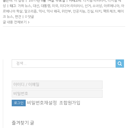
글쓴이:
이 길형
|
2017년 6월 14일. 수요일
|
카테고리:
디지털 리터러시
,
디지털 세
상
|
태그:
가짜 뉴스
,
대선
,
대통령
,
미국
,
미디어 리터러시
,
선거
,
소녀상
,
아르메니아
,
아
르메니아 학살
,
알고리즘
,
역사
,
역사 왜곡
,
위안부
,
인공지능
,
진실
,
터키
,
팩트체크
,
페이
크 뉴스
,
편견
|
0 댓글
글 내용 전체보기
비밀번호재설정
조합원가입
즐겨찾기 글