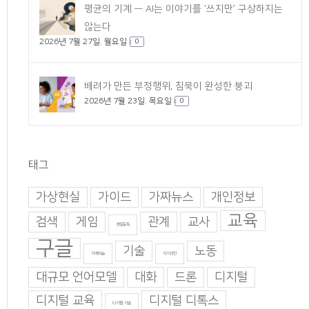
평균의 기계 — AI는 이야기를 ‘쓰지만’ 구상하지는
않는다
2026년 7월 27일. 월요일
0
배려가 만든 부정행위, 침묵이 완성한 붕괴
2026년 7월 23일. 목요일
0
태그
가상현실
가이드
가짜뉴스
개인정보
교육
검색
게임
관계
교사
게임중독
구글
기술
노동
기계학습
기지과인
대규모 언어모델
대화
드론
디지털
디지털 교육
디지털 디톡스
디지털 기술