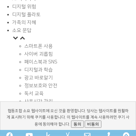
디지털 위험
디지털 플라토
가족의 지혜
소요 문답
스마트폰 사용
사이버 괴롭힘
페이스북과 SNS
디지털과 학습
광고 바로알기
정보보호와 안전
독서 교육
사용시간 관리
기타
협동조합 소요 웹사이트에 오신 것을 환영합니다. 당사는 웹사이트를 원활하
디지털 상식
게 표시하기 위해 쿠키를 사용합니다. 이 웹사이트를 계속 사용하려면 쿠기 사
동의
비동의
용에 동의해야 합니다.
Facebook
YouTube
kakaochannel
Naver-
Email
Phone
Sc