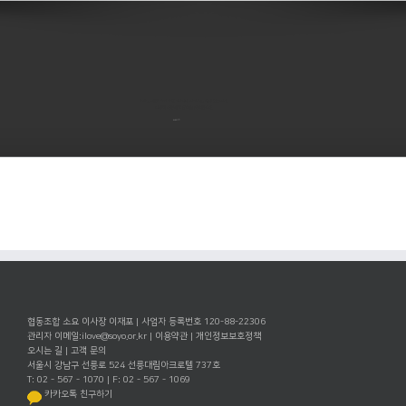
소요는 자정 부터 오전 5시까지 서비스를 하지 않습니다.
디지털 세상에도 휴식은 필요합니다.
소요하기
협동조합 소요 이사장 이재포 | 사업자 등록번호 120-88-22306
관리자 이메일:
ilove@soyo.or.kr
|
이용약관
|
개인정보보호정책
오시는 길
|
고객 문의
서울시 강남구 선릉로 524 선릉대림아크로텔 737호
T: 02 - 567 - 1070 | F: 02 - 567 - 1069
카카오톡 친구하기