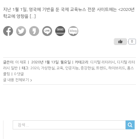
지난 1월 1일, 영국에 기반을 둔 국제 교육뉴스 전문 사이트에는 <2020년
학교에 영향을 [...]
0
글쓴이:
이 재포
|
2020년 1월 13일. 월요일
|
카테고리:
디지털 리터러시
,
디지털 리터
러시 일반
|
태그:
2020
,
가상현실
,
교육
,
인공지능
,
증강현실
,
트렌드
,
하이브리드
,
홈스
쿨링
|
0 댓글
글 내용 전체보기