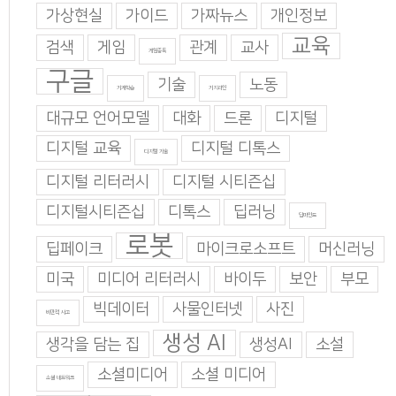
가상현실
가이드
가짜뉴스
개인정보
교육
검색
게임
관계
교사
게임중독
구글
기술
노동
기계학습
기지과인
대규모 언어모델
대화
드론
디지털
디지털 교육
디지털 디톡스
디지털 기술
디지털 리터러시
디지털 시티즌십
디지털시티즌십
디톡스
딥러닝
딥마인드
로봇
딥페이크
마이크로소프트
머신러닝
미국
미디어 리터러시
바이두
보안
부모
빅데이터
사물인터넷
사진
비판적 사고
생성 AI
생각을 담는 집
생성AI
소설
소셜미디어
소셜 미디어
소셜 네트워크