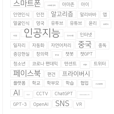
스마트폰
아마존
아이
스마트폰 중독
알고리즘
안면인식
안전
알리바바
앱
얼굴인식
영국
유투브
유튜브
윤리
음성인식
인공지능
인터넷
이인준
인스타그램
중국
일자리
자동화
자연어처리
중독
증강현실
창의력
챗봇
챗GPT
창의성
청소년
코로나 팬데믹
텐센트
트위터
트럼프
페이스북
프라이버시
편견
플랫폼
학교
학부모
학습
협업
4차산업혁명
AI
CCTV
ChatGPT
Burn
Generative AI
SNS
GPT-3
OpenAI
VR