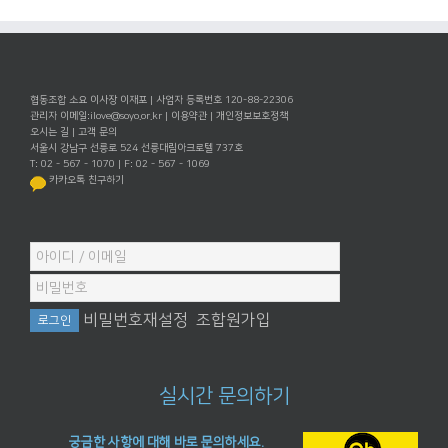
협동조합 소요 이사장 이재포 | 사업자 등록번호 120-88-22306
관리자 이메일:
ilove@soyo.or.kr
|
이용약관
|
개인정보보호정책
오시는 길
|
고객 문의
서울시 강남구 선릉로 524 선릉대림아크로텔 737호
T: 02 - 567 - 1070 | F: 02 - 567 - 1069
카카오톡 친구하기
비밀번호재설정
조합원가입
실시간 문의하기
궁금한 사항에 대해 바로 문의하세요.