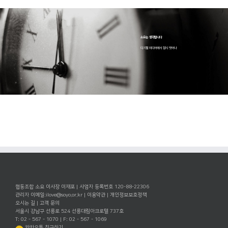
소요는 생각합니다
디지털 미디어에서 잠시 벗어나
협동조합 소요 이사장 이재포 | 사업자 등록번호 120-88-22306
관리자 이메일:
ilove@soyo.or.kr
|
이용약관
|
개인정보보호정책
오시는 길
|
고객 문의
서울시 강남구 선릉로 524 선릉대림아크로텔 737호
T: 02 - 567 - 1070 | F: 02 - 567 - 1069
카카오톡 친구하기