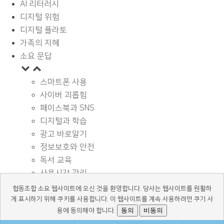
AI 리터러시
디지털 위험
디지털 플라토
가족의 지혜
소요 문답
스마트폰 사용
사이버 괴롭힘
페이스북과 SNS
디지털과 학습
광고 바로알기
정보보호와 안전
독서 교육
사용시간 관리
기타
협동조합 소요 웹사이트에 오신 것을 환영합니다. 당사는 웹사이트를 원활하
디지털 상식
게 표시하기 위해 쿠키를 사용합니다. 이 웹사이트를 계속 사용하려면 쿠기 사
동의
비동의
용에 동의해야 합니다.