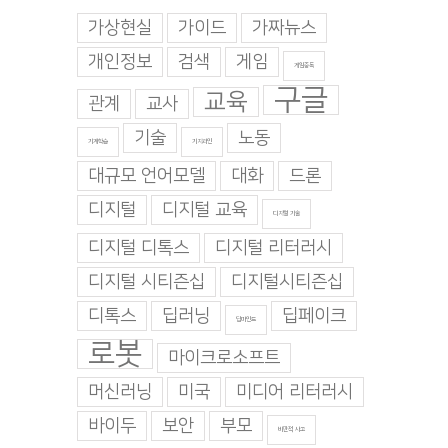
가상현실
가이드
가짜뉴스
개인정보
검색
게임
게임중독
구글
교육
관계
교사
기술
노동
기계학습
기지과인
대규모 언어모델
대화
드론
디지털
디지털 교육
디지털 기술
디지털 디톡스
디지털 리터러시
디지털 시티즌십
디지털시티즌십
디톡스
딥러닝
딥페이크
딥마인드
로봇
마이크로소프트
머신러닝
미국
미디어 리터러시
바이두
보안
부모
비판적 사고