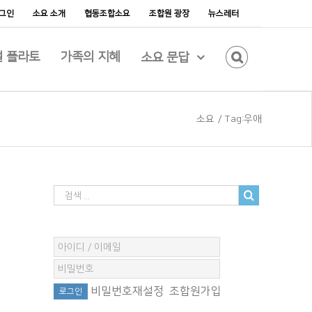
그인
소요 소개
협동조합소요
조합원 광장
뉴스레터
 플라토
가족의 지혜
소요 문답
소요
/
Tag:
우애
비밀번호재설정
조합원가입