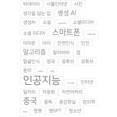
빅데이터
사물인터넷
사진
생성 AI
생각을 담는 집
생성AI
소설
소셜미디어
소셜 네트워크
스마트폰
소셜 미디어
스마트폰 중독
아마존
아이
안면인식
안전
알고리즘
알리바바
앱
얼굴인식
영국
유투브
유튜브
윤리
음성인식
이인준
인공지능
인터넷
인스타그램
일자리
자동화
자연어처리
중국
중독
증강현실
창의력
챗봇
챗GPT
청소년
창의성