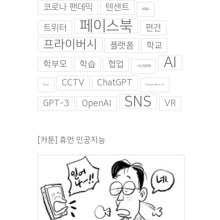
코로나 팬데믹
텐센트
트럼프
페이스북
트위터
편견
프라이버시
플랫폼
학교
AI
학부모
학습
협업
4차산업혁명
CCTV
ChatGPT
Burn
Generative AI
SNS
GPT-3
OpenAI
VR
[카툰] 휴먼 인공지능