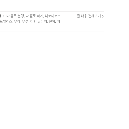
태그:
나 홀로 볼링
,
나 홀로 하기
,
니코마코스
글 내용 전체보기
토텔레스
,
우애
,
우정
,
이반 일리치
,
친애
,
키