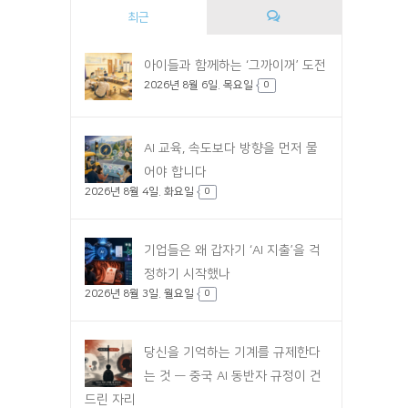
최근
댓
아이들과 함께하는 ‘그까이꺼’ 도전
2026년 8월 6일. 목요일
글
0
AI 교육, 속도보다 방향을 먼저 물
어야 합니다
2026년 8월 4일. 화요일
0
기업들은 왜 갑자기 ‘AI 지출’을 걱
정하기 시작했나
2026년 8월 3일. 월요일
0
당신을 기억하는 기계를 규제한다
는 것 — 중국 AI 동반자 규정이 건
드린 자리