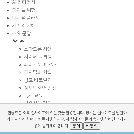
AI 리터러시
디지털 위험
디지털 플라토
가족의 지혜
소요 문답
스마트폰 사용
사이버 괴롭힘
페이스북과 SNS
디지털과 학습
광고 바로알기
정보보호와 안전
독서 교육
사용시간 관리
기타
협동조합 소요 웹사이트에 오신 것을 환영합니다. 당사는 웹사이트를 원활하
디지털 상식
게 표시하기 위해 쿠키를 사용합니다. 이 웹사이트를 계속 사용하려면 쿠기 사
동의
비동의
용에 동의해야 합니다.