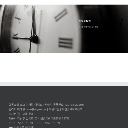
소요는 생각합니다
디지털 미디어에서 잠시 벗어나
협동조합 소요 이사장 이재포 | 사업자 등록번호 120-88-22306
관리자 이메일:
ilove@soyo.or.kr
|
이용약관
|
개인정보보호정책
오시는 길
|
고객 문의
서울시 강남구 선릉로 524 선릉대림아크로텔 737호
T: 02 - 567 - 1070 | F: 02 - 567 - 1069
카카오톡 친구하기