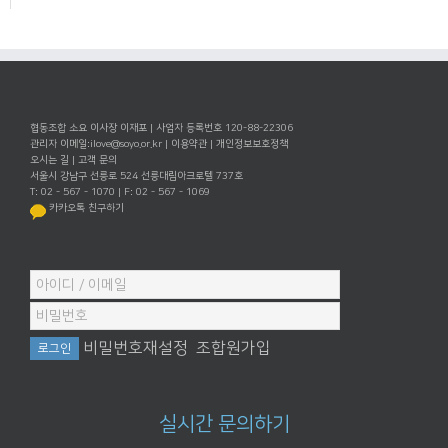
협동조합 소요 이사장 이재포 | 사업자 등록번호 120-88-22306
관리자 이메일:
ilove@soyo.or.kr
|
이용약관
|
개인정보보호정책
오시는 길
|
고객 문의
서울시 강남구 선릉로 524 선릉대림아크로텔 737호
T: 02 - 567 - 1070 | F: 02 - 567 - 1069
카카오톡 친구하기
비밀번호재설정
조합원가입
실시간 문의하기