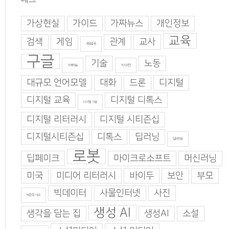
가상현실
가이드
가짜뉴스
개인정보
교육
검색
게임
관계
교사
게임중독
구글
기술
노동
기계학습
기지과인
대규모 언어모델
대화
드론
디지털
디지털 교육
디지털 디톡스
디지털 기술
디지털 리터러시
디지털 시티즌십
디지털시티즌십
디톡스
딥러닝
딥마인드
로봇
딥페이크
마이크로소프트
머신러닝
미국
미디어 리터러시
바이두
보안
부모
빅데이터
사물인터넷
사진
비판적 사고
생성 AI
생각을 담는 집
생성AI
소설