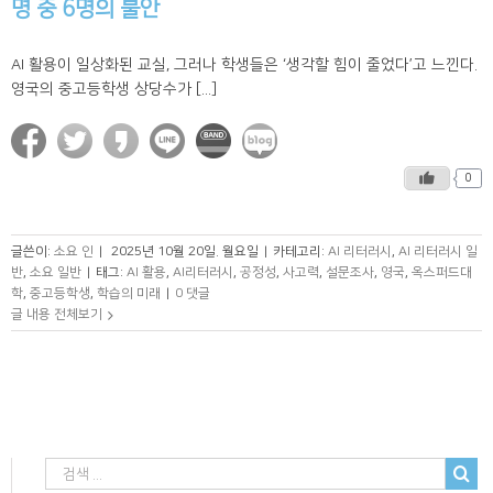
명 중 6명의 불안
AI 활용이 일상화된 교실, 그러나 학생들은 ‘생각할 힘이 줄었다’고 느낀다.
영국의 중고등학생 상당수가 [...]
0
글쓴이:
소요 인
|
2025년 10월 20일. 월요일
|
카테고리:
AI 리터러시
,
AI 리터러시 일
반
,
소요 일반
|
태그:
AI 활용
,
AI리터러시
,
공정성
,
사고력
,
설문조사
,
영국
,
옥스퍼드대
학
,
중고등학생
,
학습의 미래
|
0 댓글
글 내용 전체보기