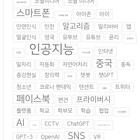
소셜미디어
소셜 미디어
소셜 네트워크
스마트폰
아마존
아이
스마트폰 중독
알고리즘
안면인식
안전
알리바바
앱
얼굴인식
영국
유투브
유튜브
윤리
음성인식
인공지능
인터넷
이인준
인스타그램
중국
일자리
자동화
자연어처리
중독
증강현실
창의력
챗봇
챗GPT
창의성
청소년
코로나 팬데믹
텐센트
트위터
트럼프
페이스북
프라이버시
편견
플랫폼
학교
학부모
학습
협업
4차산업혁명
AI
CCTV
ChatGPT
Burn
Generative AI
SNS
GPT-3
OpenAI
VR