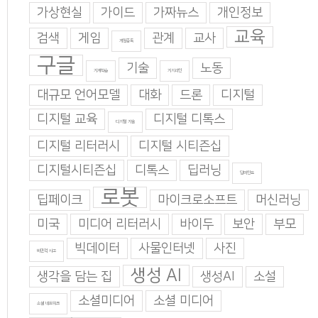
가상현실
가이드
가짜뉴스
개인정보
교육
검색
게임
관계
교사
게임중독
구글
기술
노동
기계학습
기지과인
대규모 언어모델
대화
드론
디지털
디지털 교육
디지털 디톡스
디지털 기술
디지털 리터러시
디지털 시티즌십
디지털시티즌십
디톡스
딥러닝
딥마인드
로봇
딥페이크
마이크로소프트
머신러닝
미국
미디어 리터러시
바이두
보안
부모
빅데이터
사물인터넷
사진
비판적 사고
생성 AI
생각을 담는 집
생성AI
소설
소셜미디어
소셜 미디어
소셜 네트워크