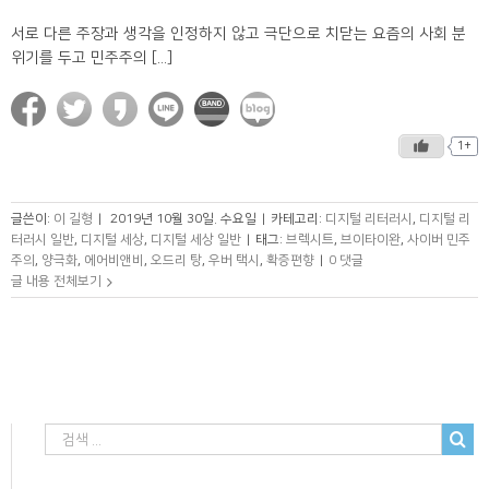
서로 다른 주장과 생각을 인정하지 않고 극단으로 치닫는 요즘의 사회 분
위기를 두고 민주주의 [...]
1+
글쓴이:
이 길형
|
2019년 10월 30일. 수요일
|
카테고리:
디지털 리터러시
,
디지털 리
터러시 일반
,
디지털 세상
,
디지털 세상 일반
|
태그:
브렉시트
,
브이타이완
,
사이버 민주
주의
,
양극화
,
에어비앤비
,
오드리 탕
,
우버 택시
,
확증편향
|
0 댓글
글 내용 전체보기