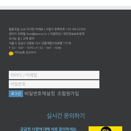
협동조합 소요 이사장 이재포 | 사업자 등록번호 120-88-22306
관리자 이메일:
ilove@soyo.or.kr
|
이용약관
|
개인정보보호정책
오시는 길
|
고객 문의
서울시 강남구 선릉로 524 선릉대림아크로텔 737호
T: 02 - 567 - 1070 | F: 02 - 567 - 1069
카카오톡 친구하기
비밀번호재설정
조합원가입
실시간 문의하기
궁금한 사항에 대해 바로 문의하세요.