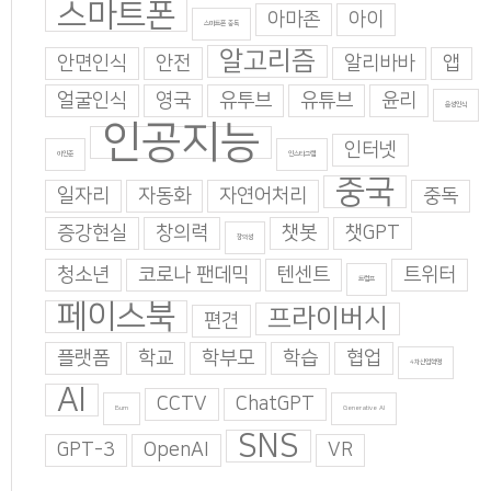
스마트폰
아마존
아이
스마트폰 중독
알고리즘
안면인식
안전
알리바바
앱
얼굴인식
영국
유투브
유튜브
윤리
음성인식
인공지능
인터넷
이인준
인스타그램
중국
일자리
자동화
자연어처리
중독
증강현실
창의력
챗봇
챗GPT
창의성
청소년
코로나 팬데믹
텐센트
트위터
트럼프
페이스북
프라이버시
편견
플랫폼
학교
학부모
학습
협업
4차산업혁명
AI
CCTV
ChatGPT
Burn
Generative AI
SNS
GPT-3
OpenAI
VR