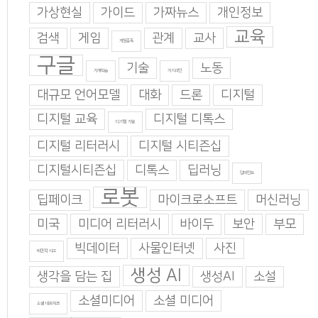
가상현실
가이드
가짜뉴스
개인정보
교육
검색
게임
관계
교사
게임중독
구글
기술
노동
기계학습
기지과인
대규모 언어모델
대화
드론
디지털
디지털 교육
디지털 디톡스
디지털 기술
디지털 리터러시
디지털 시티즌십
디지털시티즌십
디톡스
딥러닝
딥마인드
로봇
딥페이크
마이크로소프트
머신러닝
미국
미디어 리터러시
바이두
보안
부모
빅데이터
사물인터넷
사진
비판적 사고
생성 AI
생각을 담는 집
생성AI
소설
소셜미디어
소셜 미디어
소셜 네트워크