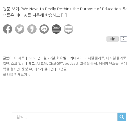
원문 보기: ‘We Have to Really Rethink the Purpose of Education’ 학
생들은 이미 AI를 사용해 학습하고 [...]
0
글쓴이:
이 재포
|
2025년 5월 27일. 화요일
|
카테고리:
디지털 플라토
,
디지털 플라토
일반
,
소요 일반
|
태그:
AI 교육
,
ChatGPT
,
podcast
,
교육의 목적
,
레베카 윈스롭
,
무기
력한 청소년
,
생성 AI
,
에즈라 클라인
|
0 댓글
글 내용 전체보기