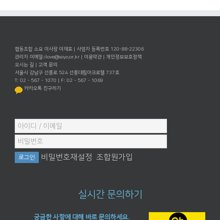
협동조합 소요 이사장 이재포 | 사업자 등록번호 120-88-22306
관리자 이메일:
ilove@soyo.or.kr
|
이용약관
|
개인정보보호정책
오시는 길
|
고객 문의
서울시 강남구 선릉로 524 선릉대림아크로텔 737호
T: 02 - 567 - 1070 | F: 02 - 567 - 1069
카카오톡 친구하기
비밀번호재설정
조합원가입
실시간 문의하기
궁금한 사항에 대해 바로 문의하세요.