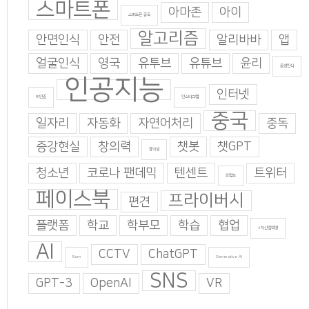
스마트폰
아마존
아이
스마트폰 중독
알고리즘
안면인식
안전
알리바바
앱
얼굴인식
영국
유투브
유튜브
윤리
음성인식
인공지능
인터넷
이인준
인스타그램
중국
일자리
자동화
자연어처리
중독
증강현실
창의력
챗봇
챗GPT
창의성
청소년
코로나 팬데믹
텐센트
트위터
트럼프
페이스북
프라이버시
편견
플랫폼
학교
학부모
학습
협업
4차산업혁명
AI
CCTV
ChatGPT
Burn
Generative AI
SNS
GPT-3
OpenAI
VR