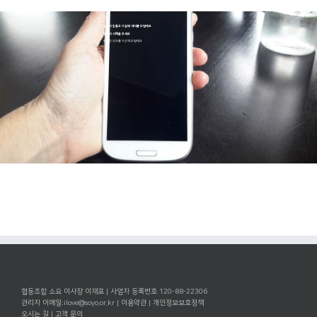
당신이 힘들고 지칠때 재미를 드릴께요
당신의 시력을 주세요
중요한 정보를 저장해 드릴께요
협동조합 소요 이사장 이재포 | 사업자 등록번호 120-88-22306
관리자 이메일:
ilove@soyo.or.kr
|
이용약관
|
개인정보보호정책
오시는 길
|
고객 문의