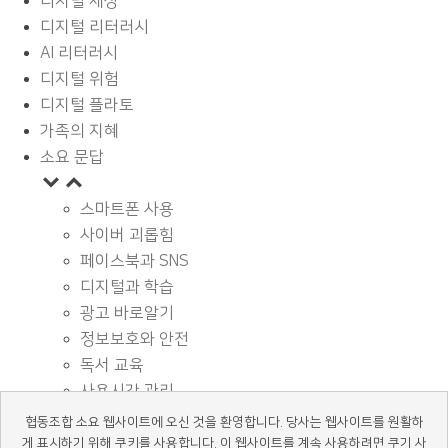
디지털 세상
디지털 리터러시
AI 리터러시
디지털 위험
디지털 플라토
가족의 지혜
소요 문답
스마트폰 사용
사이버 괴롭힘
페이스북과 SNS
디지털과 학습
광고 바로알기
정보보호와 안전
독서 교육
사용시간 관리
기타
협동조합 소요 웹사이트에 오신 것을 환영합니다. 당사는 웹사이트를 원활하
디지털 상식
게 표시하기 위해 쿠키를 사용합니다. 이 웹사이트를 계속 사용하려면 쿠기 사