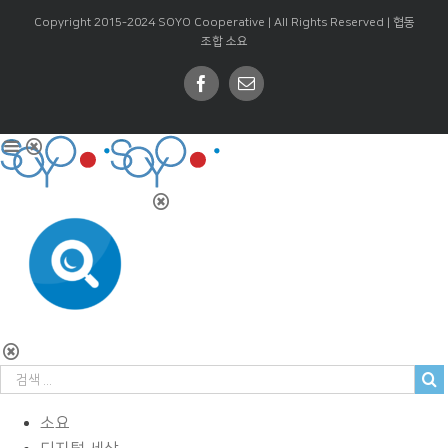
Copyright 2015-2024 SOYO Cooperative | All Rights Reserved |
협동
조합 소요
Facebook
Email
소요