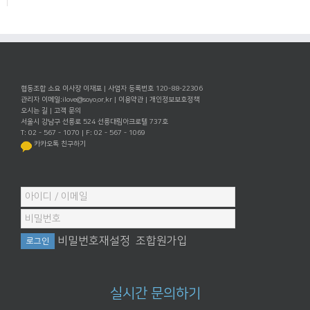
협동조합 소요 이사장 이재포 | 사업자 등록번호 120-88-22306
관리자 이메일:
ilove@soyo.or.kr
|
이용약관
|
개인정보보호정책
오시는 길
|
고객 문의
서울시 강남구 선릉로 524 선릉대림아크로텔 737호
T: 02 - 567 - 1070 | F: 02 - 567 - 1069
카카오톡 친구하기
비밀번호재설정
조합원가입
실시간 문의하기