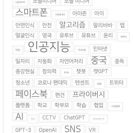
소셜미디어
소셜 미디어
소셜 네트워크
스마트폰
아마존
아이
스마트폰 중독
알고리즘
안면인식
안전
알리바바
앱
얼굴인식
영국
유투브
유튜브
윤리
음성인식
인공지능
인터넷
이인준
인스타그램
중국
일자리
자동화
자연어처리
중독
증강현실
창의력
챗봇
챗GPT
창의성
청소년
코로나 팬데믹
텐센트
트위터
트럼프
페이스북
프라이버시
편견
플랫폼
학교
학부모
학습
협업
4차산업혁명
AI
CCTV
ChatGPT
Burn
Generative AI
SNS
GPT-3
OpenAI
VR