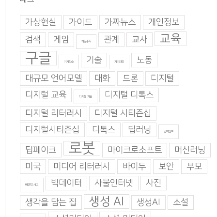
가상현실
가이드
가짜뉴스
개인정보
교육
검색
게임
관계
교사
게임중독
구글
기술
노동
기계학습
기지과인
대규모 언어모델
대화
드론
디지털
디지털 교육
디지털 디톡스
디지털 기술
디지털 리터러시
디지털 시티즌십
디지털시티즌십
디톡스
딥러닝
딥마인드
로봇
딥페이크
마이크로소프트
머신러닝
미국
미디어 리터러시
바이두
보안
부모
빅데이터
사물인터넷
사진
비판적 사고
생성 AI
생각을 담는 집
생성AI
소설