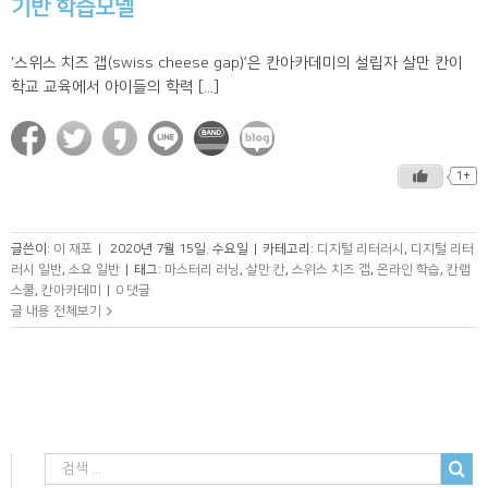
기반 학습모델
‘스위스 치즈 갭(swiss cheese gap)’은 칸아카데미의 설립자 살만 칸이
학교 교육에서 아이들의 학력 [...]
1+
글쓴이:
이 재포
|
2020년 7월 15일. 수요일
|
카테고리:
디지털 리터러시
,
디지털 리터
러시 일반
,
소요 일반
|
태그:
마스터리 러닝
,
살만 칸
,
스위스 치즈 갭
,
온라인 학습
,
칸랩
스쿨
,
칸아카데미
|
0 댓글
글 내용 전체보기