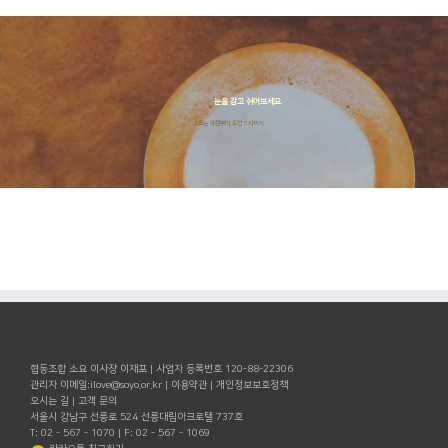
눈을 감고 쉬어보세요
소요는 자정부터 오전 5시까지
협동조합 소요 이사장 이재포 | 사업자 등록번호 120-88-22306
관리자 이메일:
ilove@soyo.or.kr
|
이용약관
|
개인정보보호정책
오시는 길
|
고객 문의
서울시 강남구 선릉로 524 선릉대림아크로텔 737호
T: 02 - 567 - 1070 | F: 02 - 567 - 1069