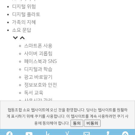
디지털 위험
디지털 플라토
가족의 지혜
소요 문답
스마트폰 사용
사이버 괴롭힘
페이스북과 SNS
디지털과 학습
광고 바로알기
정보보호와 안전
독서 교육
사용시간 관리
기타
협동조합 소요 웹사이트에 오신 것을 환영합니다. 당사는 웹사이트를 원활하
디지털 상식
게 표시하기 위해 쿠키를 사용합니다. 이 웹사이트를 계속 사용하려면 쿠기 사
동의
비동의
용에 동의해야 합니다.
Facebook
YouTube
kakaochannel
Naver-
Email
Phone
Sc