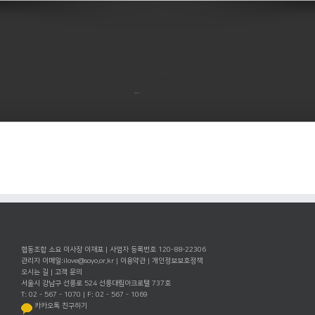
소요는 자정 부터 오전 5시까지 서비스를 하지 않습니다.
디지털 세상에도 휴식은 필요합니다.
소요하기
협동조합 소요 이사장 이재포 | 사업자 등록번호 120-88-22306
관리자 이메일:
ilove@soyo.or.kr
|
이용약관
|
개인정보보호정책
오시는 길
|
고객 문의
서울시 강남구 선릉로 524 선릉대림아크로텔 737호
T: 02 - 567 - 1070 | F: 02 - 567 - 1069
카카오톡 친구하기