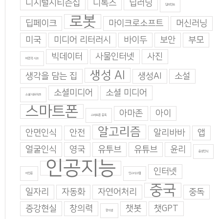
디지털시티즌십
디톡스
딥러닝
딥마인드
로봇
딥페이크
마이크로소프트
머신러닝
미국
미디어 리터러시
바이두
보안
부모
빅데이터
사물인터넷
사진
비판적 사고
생성 AI
생각을 담는 집
생성AI
소설
소셜미디어
소셜 미디어
소셜 네트워크
스마트폰
아마존
아이
스마트폰 중독
알고리즘
안면인식
안전
알리바바
앱
얼굴인식
영국
유투브
유튜브
윤리
음성인식
인공지능
인터넷
이인준
인스타그램
중국
일자리
자동화
자연어처리
중독
증강현실
창의력
챗봇
챗GPT
창의성