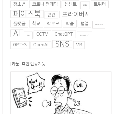
청소년
코로나 팬데믹
텐센트
트위터
트럼프
페이스북
프라이버시
편견
플랫폼
학교
학부모
학습
협업
4차산업혁명
AI
CCTV
ChatGPT
Burn
Generative AI
SNS
GPT-3
OpenAI
VR
[카툰] 휴먼 인공지능