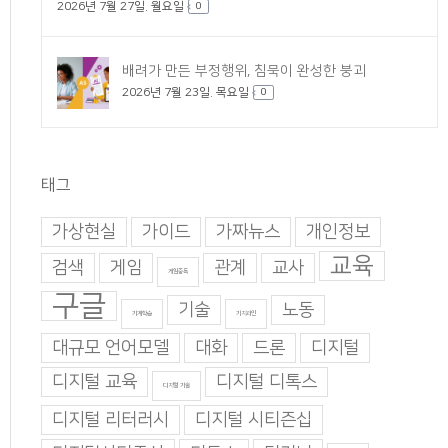
2026년 7월 27일. 월요일
0
배려가 만든 부정행위, 침묵이 완성한 붕괴
2026년 7월 23일. 목요일
0
태그
가상현실
가이드
가짜뉴스
개인정보
교육
검색
게임
관계
교사
게임중독
구글
기술
노동
기계학습
기지과인
대규모 언어모델
대화
드론
디지털
디지털 교육
디지털 디톡스
디지털 기술
디지털 리터러시
디지털 시티즌십