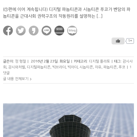
(①편에 이어 계속됩니다) 디지털 파놉티콘과 시놉티콘 푸코가 벤담의 파
놉티콘을 근대사회 권력구조의 작동원리를 설명하는 [...]
1+
글쓴이:
정 형철
|
2016년 2월 23일. 화요일
|
카테고리:
디지털 플라토
|
태그:
감시사
회
,
감시와처벌
,
디지털파놉티콘
,
빅브라더
,
빅아더
,
시놉티콘
,
자유
,
파놉티콘
,
푸코
|
1
댓글
글 내용 전체보기