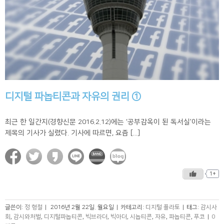
디지털 파놉티콘과 자유의 권리 ①
최근 한 일간지(경향신문 2016.2.12)에는 ‘공부감옥이 된 독서실’이라는
제목의 기사가 실렸다. 기사에 따르면, 요즘 [...]
1+
글쓴이:
정 형철
|
2016년 2월 22일. 월요일
|
카테고리:
디지털 플라토
|
태그:
감시사
회
,
감시와처벌
,
디지털파놉티콘
,
빅브라더
,
빅아더
,
시놉티콘
,
자유
,
파놉티콘
,
푸코
|
0