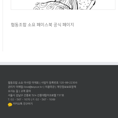
협동조합 소요 페이스북 공식 페이지
협동조합 소요 이사장 이재포 | 사업자 등록번호 120-88-22306
관리자 이메일:
ilove@soyo.or.kr
|
이용약관
|
개인정보보호정책
오시는 길
|
고객 문의
서울시 강남구 선릉로 524 선릉대림아크로텔 737호
T: 02 - 567 - 1070 | F: 02 - 567 - 1069
카카오톡 친구하기