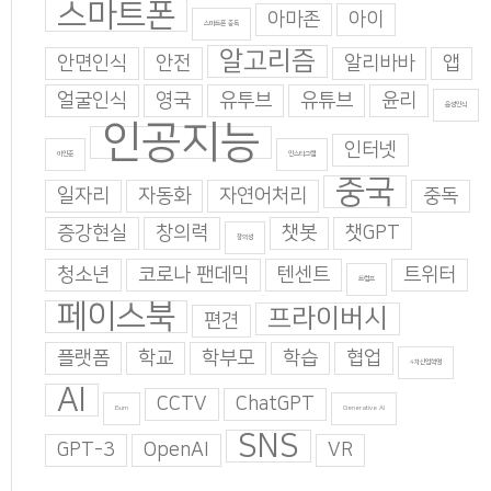
스마트폰
아마존
아이
스마트폰 중독
알고리즘
안면인식
안전
알리바바
앱
얼굴인식
영국
유투브
유튜브
윤리
음성인식
인공지능
인터넷
이인준
인스타그램
중국
일자리
자동화
자연어처리
중독
증강현실
창의력
챗봇
챗GPT
창의성
청소년
코로나 팬데믹
텐센트
트위터
트럼프
페이스북
프라이버시
편견
플랫폼
학교
학부모
학습
협업
4차산업혁명
AI
CCTV
ChatGPT
Burn
Generative AI
SNS
GPT-3
OpenAI
VR