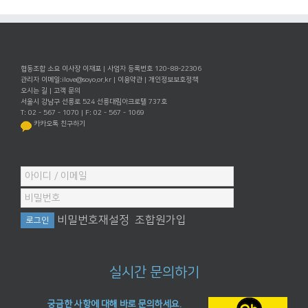
협동조합 소요 이사장 이재포 | 사업자 등록번호 120-88-22306
관리자 이메일:
ilove@soyo.or.kr
|
이용약관
|
개인정보보호정책
오시는 길
|
고객 문의
서울시 강남구 선릉로 524 선릉대림아크로텔 737호
T: 02 - 567 - 1070 | F: 02 - 567 - 1069
카카오톡 친구하기
비밀번호재설정
조합원가입
실시간 문의하기
궁금한 사항에 대해 바로 문의하세요.