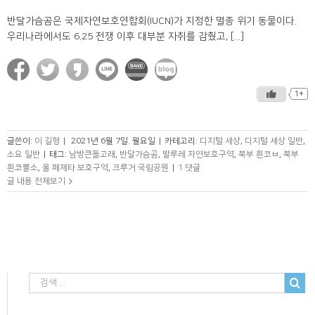
반달가슴곰은 국제자연보호연합회(IUCN)가 지정한 멸종 위기 동물이다.
우리나라에서도 6.25 전쟁 이후 대부분 자취를 감췄고, [...]
1+
글쓴이:
이 길형
|
2021년 6월 7일. 월요일
|
카테고리:
디지털 세상
,
디지털 세상 일반
,
소요 일반
|
태그:
남방큰돌고래
,
반달가슴곰
,
발루레 자연보호구역
,
북부 흰코ㅂ
,
북부
흰코뿔소
,
올 페제타 보호구역
,
크루거 국립공원
|
1 댓글
글 내용 전체보기