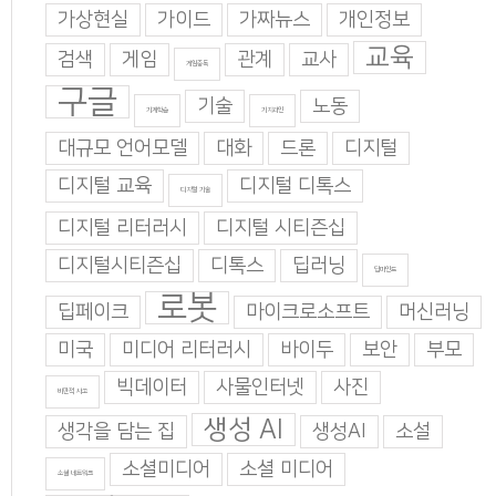
가상현실
가이드
가짜뉴스
개인정보
교육
검색
게임
관계
교사
게임중독
구글
기술
노동
기계학습
기지과인
대규모 언어모델
대화
드론
디지털
디지털 교육
디지털 디톡스
디지털 기술
디지털 리터러시
디지털 시티즌십
디지털시티즌십
디톡스
딥러닝
딥마인드
로봇
딥페이크
마이크로소프트
머신러닝
미국
미디어 리터러시
바이두
보안
부모
빅데이터
사물인터넷
사진
비판적 사고
생성 AI
생각을 담는 집
생성AI
소설
소셜미디어
소셜 미디어
소셜 네트워크