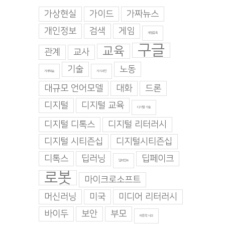
가상현실
가이드
가짜뉴스
개인정보
검색
게임
게임중독
구글
교육
관계
교사
기술
노동
기계학습
기지과인
대규모 언어모델
대화
드론
디지털
디지털 교육
디지털 기술
디지털 디톡스
디지털 리터러시
디지털 시티즌십
디지털시티즌십
디톡스
딥러닝
딥페이크
딥마인드
로봇
마이크로소프트
머신러닝
미국
미디어 리터러시
바이두
보안
부모
비판적 사고