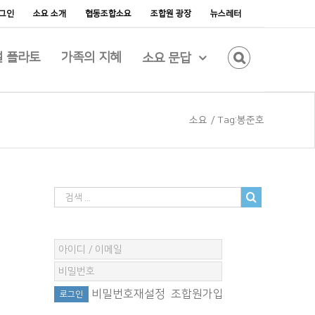
그인
소요 소개
협동조합소요
조합원 광장
뉴스레터
 플라토
가족의 지혜
소요 문답
소요
/
Tag:
봉준호
비밀번호재설정
조합원가입