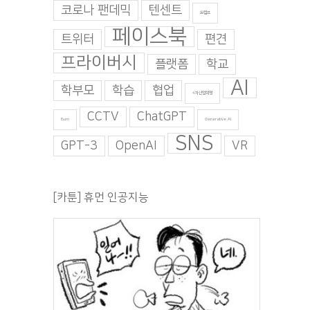
코로나 팬데믹
텐센트
트럼프
페이스북
트위터
편견
프라이버시
플랫폼
학교
AI
학부모
학습
협업
4차산업혁명
CCTV
ChatGPT
Burn
Generative AI
SNS
GPT-3
OpenAI
VR
[카툰] 휴먼 인공지능