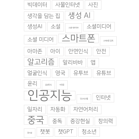
빅데이터
사물인터넷
사진
생성 AI
생각을 담는 집
생성AI
소설
소셜미디어
소셜 네트워크
스마트폰
소셜 미디어
스마트폰 중독
아마존
아이
안면인식
안전
알고리즘
알리바바
앱
얼굴인식
영국
유투브
유튜브
윤리
음성인식
이인준
인공지능
인터넷
인스타그램
일자리
자동화
자연어처리
중국
중독
증강현실
창의력
챗봇
챗GPT
청소년
창의성