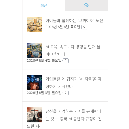
최근
댓
아이들과 함께하는 ‘그까이꺼’ 도전
2026년 8월 6일. 목요일
글
0
AI 교육, 속도보다 방향을 먼저 물
어야 합니다
2026년 8월 4일. 화요일
0
기업들은 왜 갑자기 ‘AI 지출’을 걱
정하기 시작했나
2026년 8월 3일. 월요일
0
당신을 기억하는 기계를 규제한다
는 것 — 중국 AI 동반자 규정이 건
드린 자리