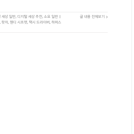
 세상 일반
,
디지털 세상 추천
,
소요 일반
|
글 내용 전체보기
,
왓차
,
웬디 시프렛
,
택시 드라이버
,
하퍼스