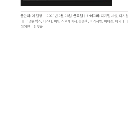
글쓴이:
이 길형
|
2021년 2월 26일. 금요일
|
카테고리:
디지털 세상
,
디지털
태그:
넷플릭스
,
디즈니
,
마틴 스코세이지
,
봉준호
,
아리시맨
,
아마존
,
아카데미
매거진
|
3 댓글