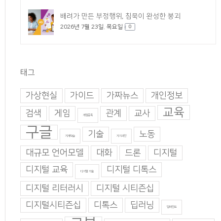
배려가 만든 부정행위, 침묵이 완성한 붕괴
2026년 7월 23일. 목요일
0
태그
가상현실
가이드
가짜뉴스
개인정보
교육
검색
게임
관계
교사
게임중독
구글
기술
노동
기계학습
기지과인
대규모 언어모델
대화
드론
디지털
디지털 교육
디지털 디톡스
디지털 기술
디지털 리터러시
디지털 시티즌십
디지털시티즌십
디톡스
딥러닝
딥마인드