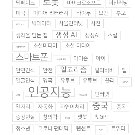
로봇
딥페이크
마이크로소프트
머신러닝
미국
미디어 리터러시
바이두
보안
부모
빅데이터
사물인터넷
사진
비판적 사고
생성 AI
생각을 담는 집
생성AI
소설
소셜미디어
소셜 미디어
소셜 네트워크
스마트폰
아마존
아이
스마트폰 중독
알고리즘
안면인식
안전
알리바바
앱
얼굴인식
영국
유투브
유튜브
윤리
음성인식
인공지능
인터넷
이인준
인스타그램
중국
일자리
자동화
자연어처리
중독
증강현실
창의력
챗봇
챗GPT
창의성
청소년
코로나 팬데믹
텐센트
트위터
트럼프