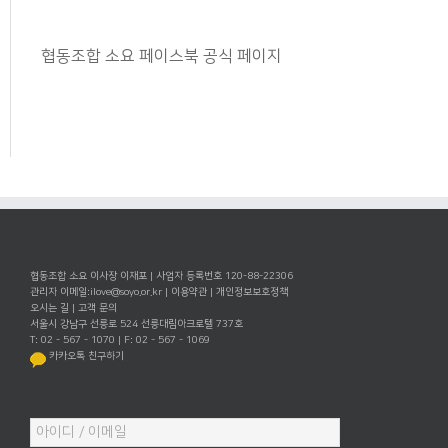
협동조합 소요 페이스북 공식 페이지
협동조합 소요 이사장 이재포 | 사업자 등록번호 120-88-22306
관리자 이메일:
ilove@soyo.or.kr
|
이용약관
|
개인정보보호정책
오시는 길
|
고객 문의
서울시 강남구 선릉로 524 선릉대림아크로텔 737호
T: 02 - 567 - 1070 | F: 02 - 567 - 1069
카카오톡 친구하기