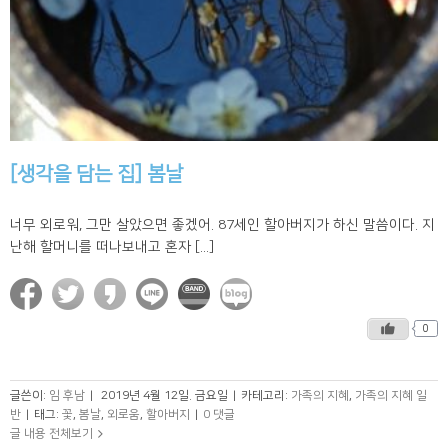
[생각을 담는 집] 봄날
너무 외로워, 그만 살았으면 좋겠어. 87세인 할아버지가 하신 말씀이다. 지
난해 할머니를 떠나보내고 혼자 [...]
0
글쓴이:
임 후남
|
2019년 4월 12일. 금요일
|
카테고리:
가족의 지혜
,
가족의 지혜 일
반
|
태그:
꽃
,
봄날
,
외로움
,
할아버지
|
0 댓글
글 내용 전체보기