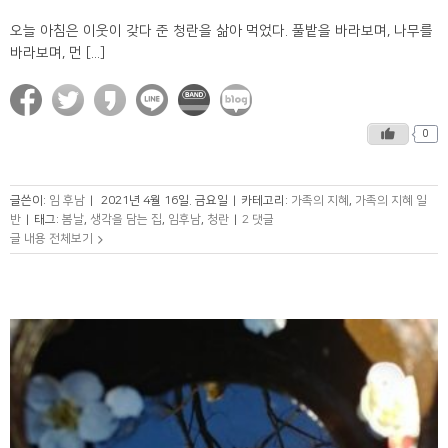
오늘 아침은 이웃이 갖다 준 청란을 삶아 먹었다. 풀밭을 바라보며, 나무를
바라보며, 먼 [...]
0
글쓴이:
임 후남
|
2021년 4월 16일. 금요일
|
카테고리:
가족의 지혜
,
가족의 지혜 일
반
|
태그:
봄날
,
생각을 담는 집
,
임후남
,
청란
|
2 댓글
글 내용 전체보기