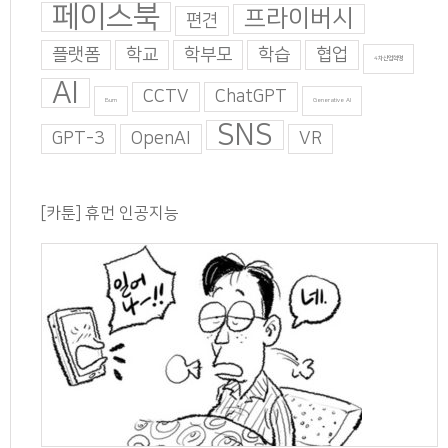
페이스북
프라이버시
편견
플랫폼
학교
학부모
학습
협업
4차산업혁명
AI
CCTV
ChatGPT
Burn
Generative AI
SNS
GPT-3
OpenAI
VR
[카툰] 휴먼 인공지능