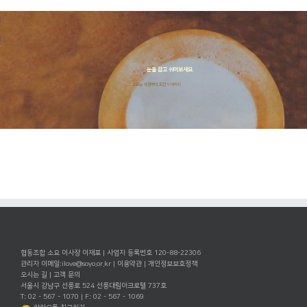
눈을 감고 쉬어보세요
소요는 자정부터 오전 5시까지
협동조합 소요 이사장 이재포 | 사업자 등록번호 120-88-22306
관리자 이메일:
ilove@soyo.or.kr
|
이용약관
|
개인정보보호정책
오시는 길
|
고객 문의
서울시 강남구 선릉로 524 선릉대림아크로텔 737호
T: 02 - 567 - 1070 | F: 02 - 567 - 1069