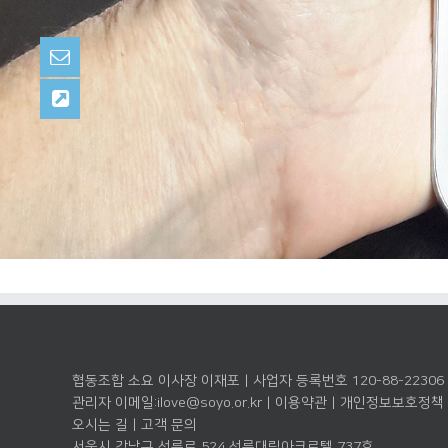
협동조합 소요 이사장 이재포 | 사업자 등록번호 120-88-22306
관리자 이메일:
ilove@soyo.or.kr
|
이용약관
|
개인정보보호정책
오시는 길
|
고객 문의
서울시 강남구 선릉로 524 선릉대림아크로텔 737호