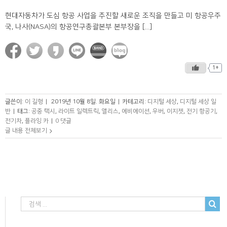
현대자동차가 도심 항공 사업을 추진할 새로운 조직을 만들고 미 항공우주
국, 나사(NASA)의 항공연구총괄본부 본부장을 [...]
1+
글쓴이:
이 길형
|
2019년 10월 8일. 화요일
|
카테고리:
디지털 세상
,
디지털 세상 일
반
|
태그:
공중 택시
,
라이트 일렉트릭
,
앨리스
,
에비에이션
,
우버
,
이지젯
,
전기 항공기
,
전기차
,
플라잉 카
|
0 댓글
글 내용 전체보기