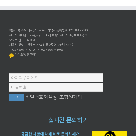
협동조합 소요 이사장 이재포 | 사업자 등록번호 120-88-22306
관리자 이메일:
ilove@soyo.or.kr
|
이용약관
|
개인정보보호정책
오시는 길
|
고객 문의
서울시 강남구 선릉로 524 선릉대림아크로텔 737호
T: 02 - 567 - 1070 | F: 02 - 567 - 1069
카카오톡 친구하기
비밀번호재설정
조합원가입
실시간 문의하기
궁금한 사항에 대해 바로 문의하세요.