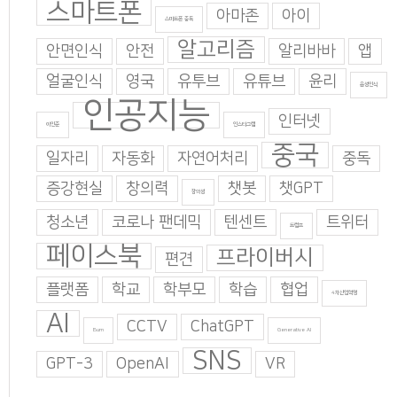
스마트폰
아마존
아이
스마트폰 중독
알고리즘
안면인식
안전
알리바바
앱
얼굴인식
영국
유투브
유튜브
윤리
음성인식
인공지능
인터넷
이인준
인스타그램
중국
일자리
자동화
자연어처리
중독
증강현실
창의력
챗봇
챗GPT
창의성
청소년
코로나 팬데믹
텐센트
트위터
트럼프
페이스북
프라이버시
편견
플랫폼
학교
학부모
학습
협업
4차산업혁명
AI
CCTV
ChatGPT
Burn
Generative AI
SNS
GPT-3
OpenAI
VR