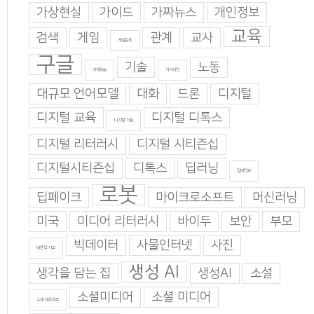
가상현실
가이드
가짜뉴스
개인정보
교육
검색
게임
관계
교사
게임중독
구글
기술
노동
기계학습
기지과인
대규모 언어모델
대화
드론
디지털
디지털 교육
디지털 디톡스
디지털 기술
디지털 리터러시
디지털 시티즌십
디지털시티즌십
디톡스
딥러닝
딥마인드
로봇
딥페이크
마이크로소프트
머신러닝
미국
미디어 리터러시
바이두
보안
부모
빅데이터
사물인터넷
사진
비판적 사고
생성 AI
생각을 담는 집
생성AI
소설
소셜미디어
소셜 미디어
소셜 네트워크