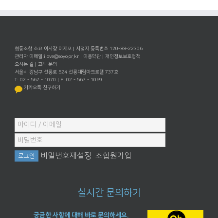
협동조합 소요 이사장 이재포 | 사업자 등록번호 120-88-22306
관리자 이메일:
ilove@soyo.or.kr
|
이용약관
|
개인정보보호정책
오시는 길
|
고객 문의
서울시 강남구 선릉로 524 선릉대림아크로텔 737호
T: 02 - 567 - 1070 | F: 02 - 567 - 1069
카카오톡 친구하기
비밀번호재설정
조합원가입
실시간 문의하기
궁금한 사항에 대해 바로 문의하세요.