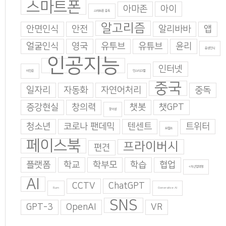
스마트폰
아마존
아이
스마트폰 중독
알고리즘
안면인식
안전
알리바바
앱
얼굴인식
영국
유투브
유튜브
윤리
음성인식
인공지능
인터넷
이인준
인스타그램
중국
일자리
자동화
자연어처리
중독
증강현실
창의력
챗봇
챗GPT
창의성
청소년
코로나 팬데믹
텐센트
트위터
트럼프
페이스북
프라이버시
편견
플랫폼
학교
학부모
학습
협업
4차산업혁명
AI
CCTV
ChatGPT
Burn
Generative AI
SNS
GPT-3
OpenAI
VR