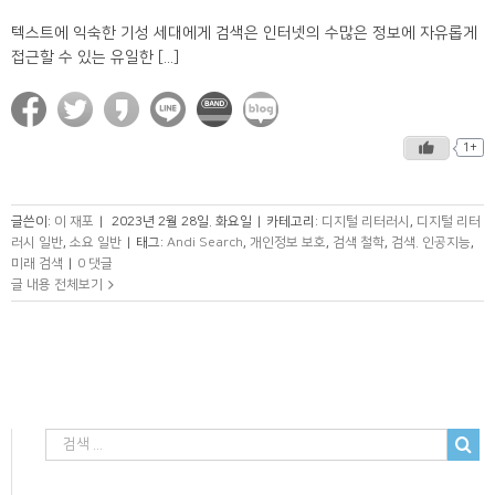
텍스트에 익숙한 기성 세대에게 검색은 인터넷의 수많은 정보에 자유롭게
접근할 수 있는 유일한 [...]
1+
글쓴이:
이 재포
|
2023년 2월 28일. 화요일
|
카테고리:
디지털 리터러시
,
디지털 리터
러시 일반
,
소요 일반
|
태그:
Andi Search
,
개인정보 보호
,
검색 철학
,
검색. 인공지능
,
미래 검색
|
0 댓글
글 내용 전체보기