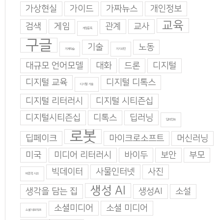
가상현실
가이드
가짜뉴스
개인정보
교육
검색
게임
관계
교사
게임중독
구글
기술
노동
기계학습
기지과인
대규모 언어모델
대화
드론
디지털
디지털 교육
디지털 디톡스
디지털 기술
디지털 리터러시
디지털 시티즌십
디지털시티즌십
디톡스
딥러닝
딥마인드
로봇
딥페이크
마이크로소프트
머신러닝
미국
미디어 리터러시
바이두
보안
부모
빅데이터
사물인터넷
사진
비판적 사고
생성 AI
생각을 담는 집
생성AI
소설
소셜미디어
소셜 미디어
소셜 네트워크