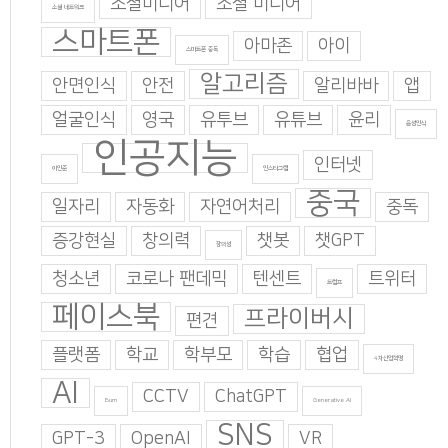
소셜미디어
소셜 미디어
소셜 네트워크
스마트폰
아마존
아이
스마트폰 중독
알고리즘
안면인식
안전
알리바바
앱
얼굴인식
영국
유투브
유튜브
윤리
음성인식
인공지능
인터넷
이인준
인스타그램
중국
일자리
자동화
자연어처리
중독
증강현실
창의력
챗봇
챗GPT
창의성
청소년
코로나 팬데믹
텐센트
트위터
트럼프
페이스북
프라이버시
편견
플랫폼
학교
학부모
학습
협업
4차산업혁명
AI
CCTV
ChatGPT
Burn
Generative AI
SNS
GPT-3
OpenAI
VR