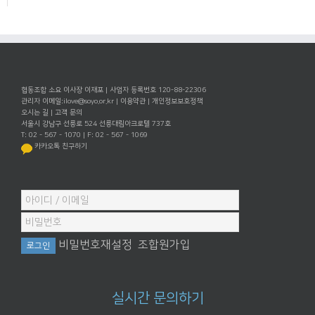
협동조합 소요 이사장 이재포 | 사업자 등록번호 120-88-22306
관리자 이메일:
ilove@soyo.or.kr
|
이용약관
|
개인정보보호정책
오시는 길
|
고객 문의
서울시 강남구 선릉로 524 선릉대림아크로텔 737호
T: 02 - 567 - 1070 | F: 02 - 567 - 1069
카카오톡 친구하기
비밀번호재설정
조합원가입
실시간 문의하기