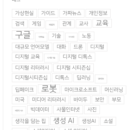
가상현실
가이드
가짜뉴스
개인정보
교육
검색
게임
관계
교사
게임중독
구글
기술
노동
기계학습
기지과인
대규모 언어모델
대화
드론
디지털
디지털 교육
디지털 디톡스
디지털 기술
디지털 리터러시
디지털 시티즌십
디지털시티즌십
디톡스
딥러닝
딥마인드
로봇
딥페이크
마이크로소프트
머신러닝
미국
미디어 리터러시
바이두
보안
부모
빅데이터
사물인터넷
사진
비판적 사고
생성 AI
생각을 담는 집
생성AI
소설