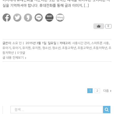
아이에게 휴대전화를 사준다는 것은 강력한 매체를 쥐어주는 것이라는 사
실을 기억하셔야 합니다. 휴대전화를 통해 글과 이미지, [...]
0
글쓴이:
소요 인
|
2015년 3월 1일. 일요일
|
카테고리:
사용시간 관리
,
스마트폰 사용
,
유아기
,
유아기
,
유치원
,
유치원
,
청소년
,
청소년
,
초등고학년
,
초등고학년
,
초등저학년
,
초
등저학년
|
0 댓글
글 내용 전체보기
1
2
다음