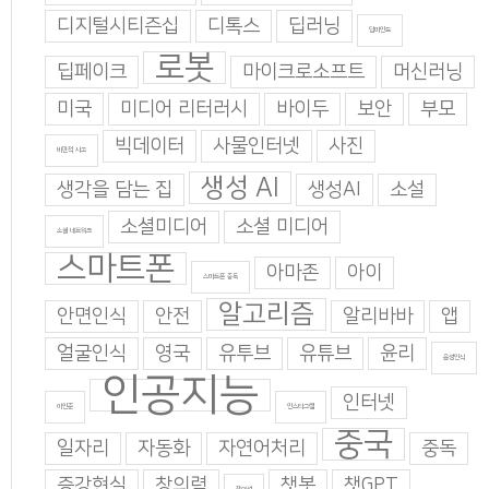
디지털시티즌십
디톡스
딥러닝
딥마인드
로봇
딥페이크
마이크로소프트
머신러닝
미국
미디어 리터러시
바이두
보안
부모
빅데이터
사물인터넷
사진
비판적 사고
생성 AI
생각을 담는 집
생성AI
소설
소셜미디어
소셜 미디어
소셜 네트워크
스마트폰
아마존
아이
스마트폰 중독
알고리즘
안면인식
안전
알리바바
앱
얼굴인식
영국
유투브
유튜브
윤리
음성인식
인공지능
인터넷
이인준
인스타그램
중국
일자리
자동화
자연어처리
중독
증강현실
창의력
챗봇
챗GPT