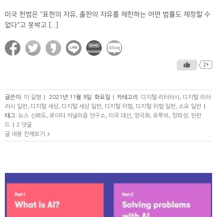
미국 헌법은 “표현의 자유, 출판의 자유를 제한하는 어떤 법률도 제정할 수
없다”고 못박고 [...]
2+
글쓴이:
이 길형
|
2021년 11월 9일. 화요일
|
카테고리:
디지털 리터러시
,
디지털 리터
러시 일반
,
디지털 세상
,
디지털 세상 일반
,
디지털 위험
,
디지털 위험 일반
,
소요 일반
|
태그:
뉴스 신뢰도
,
로이터 저널리즘 연구소
,
미국 대선
,
양극화
,
유투브
,
정파성
,
핀란
드
|
2 댓글
글 내용 전체보기