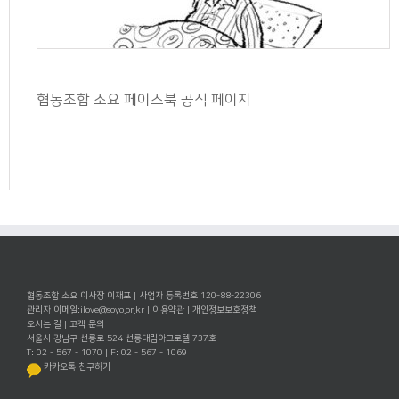
협동조합 소요 페이스북 공식 페이지
협동조합 소요 이사장 이재포 | 사업자 등록번호 120-88-22306
관리자 이메일:
ilove@soyo.or.kr
|
이용약관
|
개인정보보호정책
오시는 길
|
고객 문의
서울시 강남구 선릉로 524 선릉대림아크로텔 737호
T: 02 - 567 - 1070 | F: 02 - 567 - 1069
카카오톡 친구하기