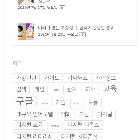
않는다
2026년 7월 27일. 월요일
0
배려가 만든 부정행위, 침묵이 완성한 붕괴
2026년 7월 23일. 목요일
0
태그
가상현실
가이드
가짜뉴스
개인정보
교육
검색
게임
관계
교사
게임중독
구글
기술
노동
기계학습
기지과인
대규모 언어모델
대화
드론
디지털
디지털 교육
디지털 디톡스
디지털 기술
디지털 리터러시
디지털 시티즌십