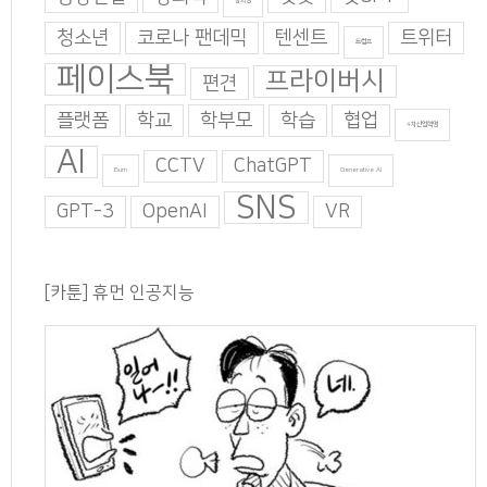
창의성
청소년
코로나 팬데믹
텐센트
트위터
트럼프
페이스북
프라이버시
편견
플랫폼
학교
학부모
학습
협업
4차산업혁명
AI
CCTV
ChatGPT
Burn
Generative AI
SNS
GPT-3
OpenAI
VR
[카툰] 휴먼 인공지능