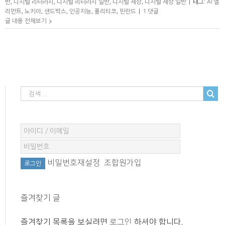
반
,
디지털 리터러시
,
디지털 리터러시 일반
,
디지털 세상
,
디지털 세상 일반
|
태그:
AI 엘
리먼트
,
노키아
,
샌드박스
,
인공지능
,
폴리티코
,
핀란드
|
1 댓글
글 내용 전체보기
비밀번호재설정
조합원가입
즐겨찾기 글
즐겨찾기 목록을 보실려면
로그인
하셔야 합니다.