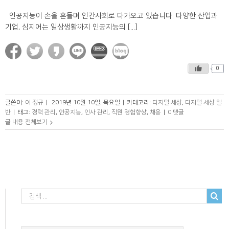
인공지능이 손을 흔들며 인간사회로 다가오고 있습니다. 다양한 산업과
기업, 심지어는 일상생활까지 인공지능의 [...]
0
글쓴이:
이 정규
|
2019년 10월 10일. 목요일
|
카테고리:
디지털 세상
,
디지털 세상 일
반
|
태그:
경력 관리
,
인공지능
,
인사 관리
,
직원 경험향상
,
채용
|
0 댓글
글 내용 전체보기