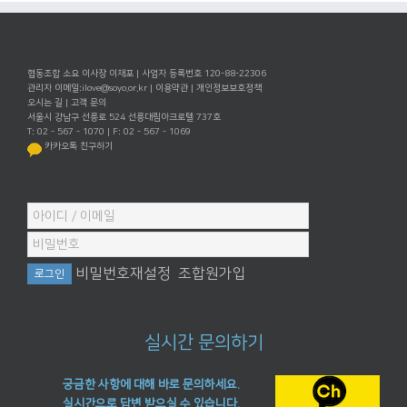
협동조합 소요 이사장 이재포 | 사업자 등록번호 120-88-22306
관리자 이메일:
ilove@soyo.or.kr
|
이용약관
|
개인정보보호정책
오시는 길
|
고객 문의
서울시 강남구 선릉로 524 선릉대림아크로텔 737호
T: 02 - 567 - 1070 | F: 02 - 567 - 1069
카카오톡 친구하기
비밀번호재설정
조합원가입
실시간 문의하기
궁금한 사항에 대해 바로 문의하세요.
실시간으로 답변 받으실 수 있습니다.