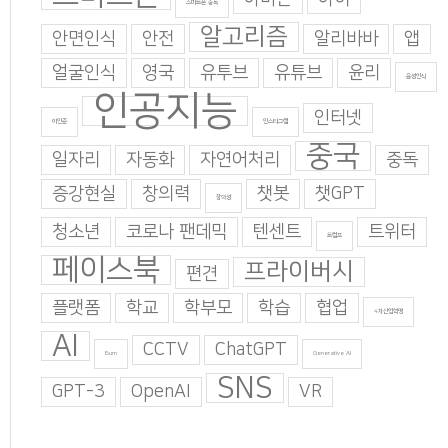
스마트폰 중독
알고리즘
안면인식
안전
알리바바
앱
얼굴인식
영국
유투브
유튜브
윤리
음성인식
인공지능
인터넷
이인준
인스타그램
중국
일자리
자동화
자연어처리
중독
증강현실
창의력
챗봇
챗GPT
창의성
청소년
코로나 팬데믹
텐센트
트위터
트럼프
페이스북
프라이버시
편견
플랫폼
학교
학부모
학습
협업
4차산업혁명
AI
CCTV
ChatGPT
Burn
Generative AI
SNS
GPT-3
OpenAI
VR