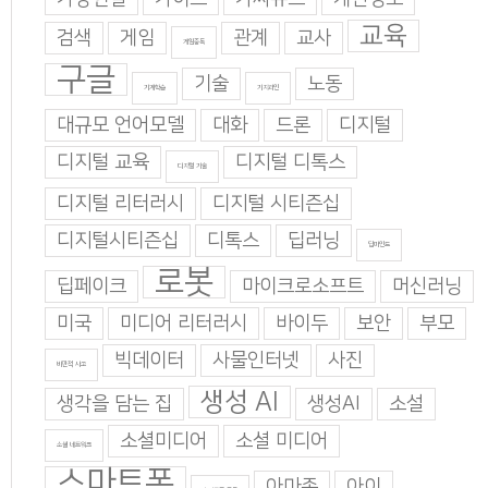
교육
검색
게임
관계
교사
게임중독
구글
기술
노동
기계학습
기지과인
대규모 언어모델
대화
드론
디지털
디지털 교육
디지털 디톡스
디지털 기술
디지털 리터러시
디지털 시티즌십
디지털시티즌십
디톡스
딥러닝
딥마인드
로봇
딥페이크
마이크로소프트
머신러닝
미국
미디어 리터러시
바이두
보안
부모
빅데이터
사물인터넷
사진
비판적 사고
생성 AI
생각을 담는 집
생성AI
소설
소셜미디어
소셜 미디어
소셜 네트워크
스마트폰
아마존
아이