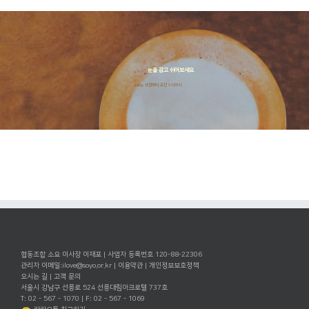
눈을 감고 쉬어보세요
소요는 자정부터 오전 5시까지
협동조합 소요 이사장 이재포 | 사업자 등록번호 120-88-22306
관리자 이메일:
ilove@soyo.or.kr
|
이용약관
|
개인정보보호정책
오시는 길
|
고객 문의
서울시 강남구 선릉로 524 선릉대림아크로텔 737호
T: 02 - 567 - 1070 | F: 02 - 567 - 1069