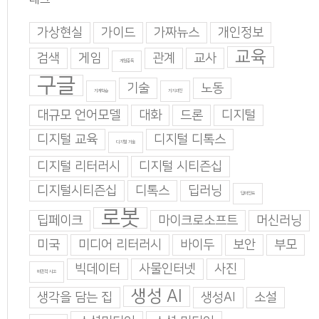
가상현실
가이드
가짜뉴스
개인정보
교육
검색
게임
관계
교사
게임중독
구글
기술
노동
기계학습
기지과인
대규모 언어모델
대화
드론
디지털
디지털 교육
디지털 디톡스
디지털 기술
디지털 리터러시
디지털 시티즌십
디지털시티즌십
디톡스
딥러닝
딥마인드
로봇
딥페이크
마이크로소프트
머신러닝
미국
미디어 리터러시
바이두
보안
부모
빅데이터
사물인터넷
사진
비판적 사고
생성 AI
생각을 담는 집
생성AI
소설