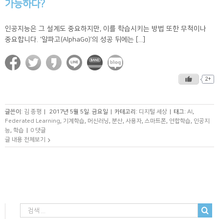
가능하다?
인공지능은 그 설계도 중요하지만, 이를 학습시키는 방법 또한 무척이나
중요합니다. ‘알파고(AlphaGo)’의 성공 뒤에는 [...]
2+
글쓴이:
김 종평
|
2017년 5월 5일. 금요일
|
카테고리:
디지털 세상
|
태그:
AI
,
Federated Learning
,
기계학습
,
머신러닝
,
분산
,
사용자
,
스마트폰
,
연합학습
,
인공지
능
,
학습
|
0 댓글
글 내용 전체보기