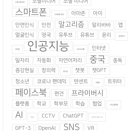
소셜미디어
소셜 미디어
소셜 네트워크
스마트폰
아마존
아이
스마트폰 중독
알고리즘
안면인식
안전
알리바바
앱
얼굴인식
영국
유투브
유튜브
윤리
음성인식
인공지능
인터넷
이인준
인스타그램
중국
일자리
자동화
자연어처리
중독
증강현실
창의력
챗봇
챗GPT
창의성
청소년
코로나 팬데믹
텐센트
트위터
트럼프
페이스북
프라이버시
편견
플랫폼
학교
학부모
학습
협업
4차산업혁명
AI
CCTV
ChatGPT
Burn
Generative AI
SNS
GPT-3
OpenAI
VR