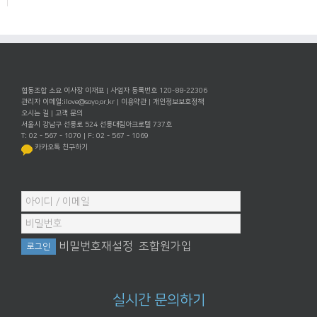
협동조합 소요 이사장 이재포 | 사업자 등록번호 120-88-22306
관리자 이메일:
ilove@soyo.or.kr
|
이용약관
|
개인정보보호정책
오시는 길
|
고객 문의
서울시 강남구 선릉로 524 선릉대림아크로텔 737호
T: 02 - 567 - 1070 | F: 02 - 567 - 1069
카카오톡 친구하기
비밀번호재설정
조합원가입
실시간 문의하기