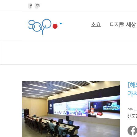
Facebook
Email
소요
디지털 세상
[해
가
"중
선도할