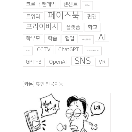
코로나 팬데믹
텐센트
트럼프
페이스북
트위터
편견
프라이버시
플랫폼
학교
AI
학부모
학습
협업
4차산업혁명
CCTV
ChatGPT
Burn
Generative AI
SNS
GPT-3
OpenAI
VR
[카툰] 휴먼 인공지능