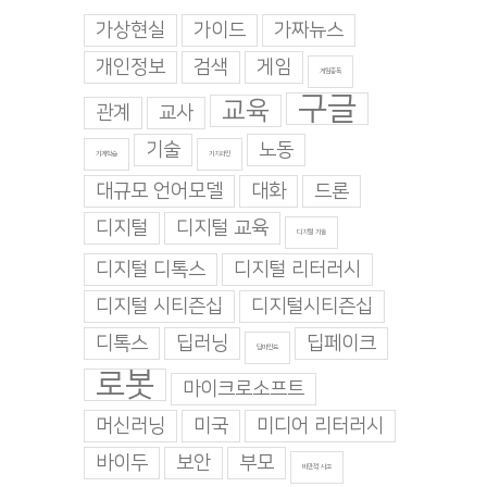
가상현실
가이드
가짜뉴스
개인정보
검색
게임
게임중독
구글
교육
관계
교사
기술
노동
기계학습
기지과인
대규모 언어모델
대화
드론
디지털
디지털 교육
디지털 기술
디지털 디톡스
디지털 리터러시
디지털 시티즌십
디지털시티즌십
디톡스
딥러닝
딥페이크
딥마인드
로봇
마이크로소프트
머신러닝
미국
미디어 리터러시
바이두
보안
부모
비판적 사고