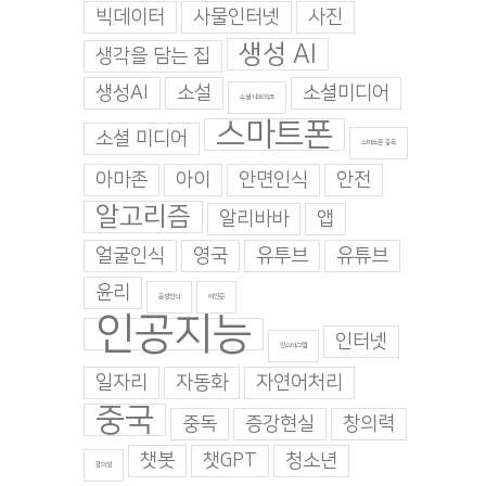
빅데이터
사물인터넷
사진
생성 AI
생각을 담는 집
생성AI
소설
소셜미디어
소셜 네트워크
스마트폰
소셜 미디어
스마트폰 중독
아마존
아이
안면인식
안전
알고리즘
알리바바
앱
얼굴인식
영국
유투브
유튜브
윤리
음성인식
이인준
인공지능
인터넷
인스타그램
일자리
자동화
자연어처리
중국
중독
증강현실
창의력
챗봇
챗GPT
청소년
창의성