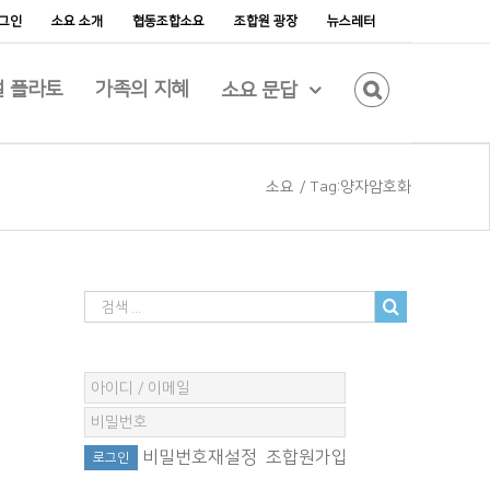
그인
소요 소개
협동조합소요
조합원 광장
뉴스레터
 플라토
가족의 지혜
소요 문답
소요
/
Tag:
양자암호화
비밀번호재설정
조합원가입