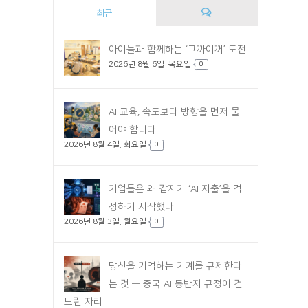
최근
댓
아이들과 함께하는 ‘그까이꺼’ 도전
2026년 8월 6일. 목요일
글
0
AI 교육, 속도보다 방향을 먼저 물
어야 합니다
2026년 8월 4일. 화요일
0
기업들은 왜 갑자기 ‘AI 지출’을 걱
정하기 시작했나
2026년 8월 3일. 월요일
0
당신을 기억하는 기계를 규제한다
는 것 — 중국 AI 동반자 규정이 건
드린 자리