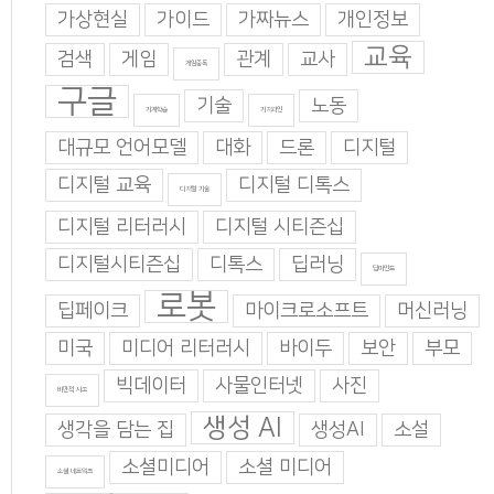
가상현실
가이드
가짜뉴스
개인정보
교육
검색
게임
관계
교사
게임중독
구글
기술
노동
기계학습
기지과인
대규모 언어모델
대화
드론
디지털
디지털 교육
디지털 디톡스
디지털 기술
디지털 리터러시
디지털 시티즌십
디지털시티즌십
디톡스
딥러닝
딥마인드
로봇
딥페이크
마이크로소프트
머신러닝
미국
미디어 리터러시
바이두
보안
부모
빅데이터
사물인터넷
사진
비판적 사고
생성 AI
생각을 담는 집
생성AI
소설
소셜미디어
소셜 미디어
소셜 네트워크