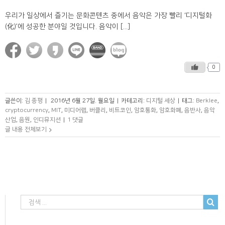
우리가 일상에서 즐기는 문화콘텐츠 중에서 음악은 가장 빨리 ‘디지털화
(化)’에 성공한 분야일 것입니다. 음악이 [...]
0
글쓴이:
김 종평
|
2016년 6월 27일. 월요일
|
카테고리:
디지털 세상
|
태그:
Berklee
,
cryptocurrency
,
MIT
,
미디어랩
,
버클리
,
비트코인
,
암호통화
,
암호화폐
,
음반사
,
음악
산업
,
음원
,
인디뮤지션
|
1 댓글
글 내용 전체보기