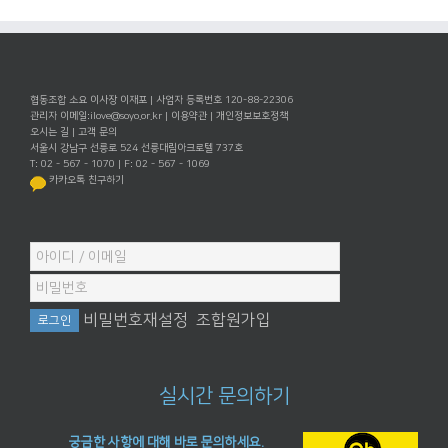
협동조합 소요 이사장 이재포 | 사업자 등록번호 120-88-22306
관리자 이메일:
ilove@soyo.or.kr
|
이용약관
|
개인정보보호정책
오시는 길
|
고객 문의
서울시 강남구 선릉로 524 선릉대림아크로텔 737호
T: 02 - 567 - 1070 | F: 02 - 567 - 1069
카카오톡 친구하기
비밀번호재설정
조합원가입
실시간 문의하기
궁금한 사항에 대해 바로 문의하세요.