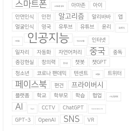
스마트폰
아마존
아이
스마트폰 중독
알고리즘
안면인식
안전
알리바바
앱
얼굴인식
영국
유투브
유튜브
윤리
음성인식
인공지능
인터넷
이인준
인스타그램
중국
일자리
자동화
자연어처리
중독
증강현실
창의력
챗봇
챗GPT
창의성
청소년
코로나 팬데믹
텐센트
트위터
트럼프
페이스북
프라이버시
편견
플랫폼
학교
학부모
학습
협업
4차산업혁명
AI
CCTV
ChatGPT
Burn
Generative AI
SNS
GPT-3
OpenAI
VR