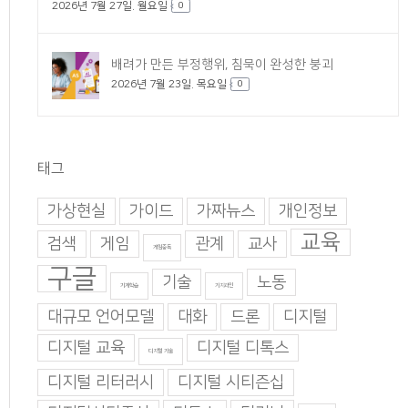
2026년 7월 27일. 월요일
0
배려가 만든 부정행위, 침묵이 완성한 붕괴
2026년 7월 23일. 목요일
0
태그
가상현실
가이드
가짜뉴스
개인정보
교육
검색
게임
관계
교사
게임중독
구글
기술
노동
기계학습
기지과인
대규모 언어모델
대화
드론
디지털
디지털 교육
디지털 디톡스
디지털 기술
디지털 리터러시
디지털 시티즌십