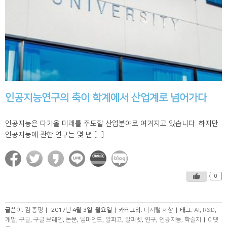
인공지능연구의 축이 학계에서 산업계로 넘어가다
인공지능은 다가올 미래를 주도할 산업분야로 여겨지고 있습니다. 하지만
인공지능에 관한 연구는 몇 년 [...]
0
글쓴이:
김 종평
|
2017년 4월 3일. 월요일
|
카테고리:
디지털 세상
|
태그:
AI
,
R&D
,
개발
,
구글
,
구글 브레인
,
논문
,
딥마인드
,
알파고
,
알파벳
,
연구
,
인공지능
,
학술지
|
0 댓