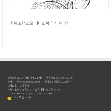
협동조합 소요 페이스북 공식 페이지
협동조합 소요 이사장 이재포 | 사업자 등록번호 120-88-22306
관리자 이메일:
ilove@soyo.or.kr
|
이용약관
|
개인정보보호정책
오시는 길
|
고객 문의
서울시 강남구 선릉로 524 선릉대림아크로텔 737호
T: 02 - 567 - 1070 | F: 02 - 567 - 1069
카카오톡 친구하기