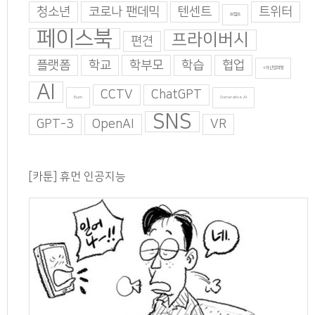
청소년
코로나 팬데믹
텐센트
트위터
트럼프
페이스북
프라이버시
편견
플랫폼
학교
학부모
학습
협업
4차산업혁명
AI
CCTV
ChatGPT
Burn
Generative AI
SNS
GPT-3
OpenAI
VR
[카툰] 휴먼 인공지능