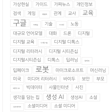
가상현실
가이드
가짜뉴스
개인정보
교육
검색
게임
관계
교사
게임중독
구글
기술
노동
기계학습
기지과인
대규모 언어모델
대화
드론
디지털
디지털 교육
디지털 디톡스
디지털 기술
디지털 리터러시
디지털 시티즌십
디지털시티즌십
디톡스
딥러닝
딥마인드
로봇
딥페이크
마이크로소프트
머신러닝
미국
미디어 리터러시
바이두
보안
부모
빅데이터
사물인터넷
사진
비판적 사고
생성 AI
생각을 담는 집
생성AI
소설
소셜미디어
소셜 미디어
소셜 네트워크