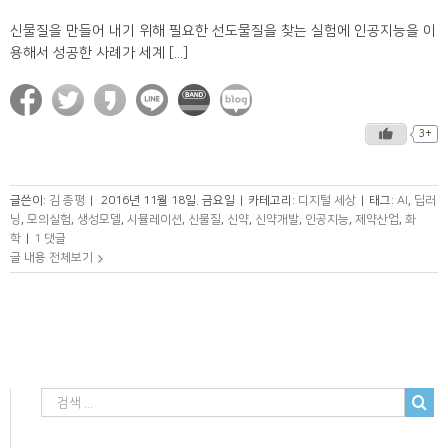
신물질을 만들어 내기 위해 필요한 선도물질을 찾는 실험에 인공지능을 이
용해서 성공한 사례가 세계 [...]
3+
글쓴이:
김 종평
|
2016년 11월 18일. 금요일
|
카테고리:
디지털 세상
|
태그:
AI
,
딥러
닝
,
모의실험
,
생성모델
,
시뮬레이션
,
신물질
,
신약
,
신약개발
,
인공지능
,
제약산업
,
화
학
|
1 댓글
글 내용 전체보기