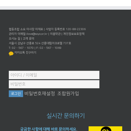
협동조합 소요 이사장 이재포 | 사업자 등록번호 120-88-22306
관리자 이메일:
ilove@soyo.or.kr
|
이용약관
|
개인정보보호정책
오시는 길
|
고객 문의
서울시 강남구 선릉로 524 선릉대림아크로텔 737호
T: 02 - 567 - 1070 | F: 02 - 567 - 1069
카카오톡 친구하기
비밀번호재설정
조합원가입
실시간 문의하기
궁금한 사항에 대해 바로 문의하세요.