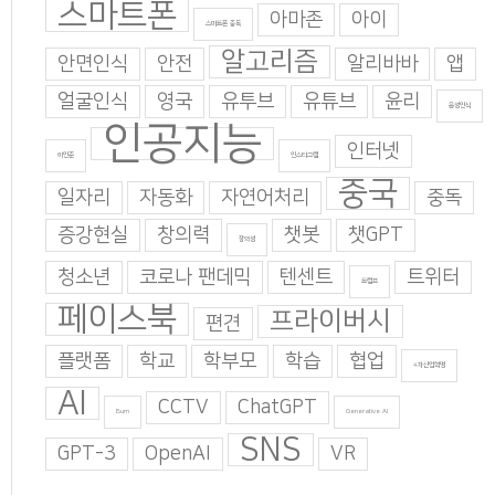
스마트폰
아마존
아이
스마트폰 중독
알고리즘
안면인식
안전
알리바바
앱
얼굴인식
영국
유투브
유튜브
윤리
음성인식
인공지능
인터넷
이인준
인스타그램
중국
일자리
자동화
자연어처리
중독
증강현실
창의력
챗봇
챗GPT
창의성
청소년
코로나 팬데믹
텐센트
트위터
트럼프
페이스북
프라이버시
편견
플랫폼
학교
학부모
학습
협업
4차산업혁명
AI
CCTV
ChatGPT
Burn
Generative AI
SNS
GPT-3
OpenAI
VR