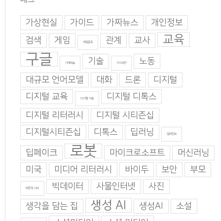
가상현실
가이드
가짜뉴스
개인정보
교육
검색
게임
관계
교사
게임중독
구글
기술
노동
기계학습
기지과인
대규모 언어모델
대화
드론
디지털
디지털 교육
디지털 디톡스
디지털 기술
디지털 리터러시
디지털 시티즌십
디지털시티즌십
디톡스
딥러닝
딥마인드
로봇
딥페이크
마이크로소프트
머신러닝
미국
미디어 리터러시
바이두
보안
부모
빅데이터
사물인터넷
사진
비판적 사고
생성 AI
생각을 담는 집
생성AI
소설