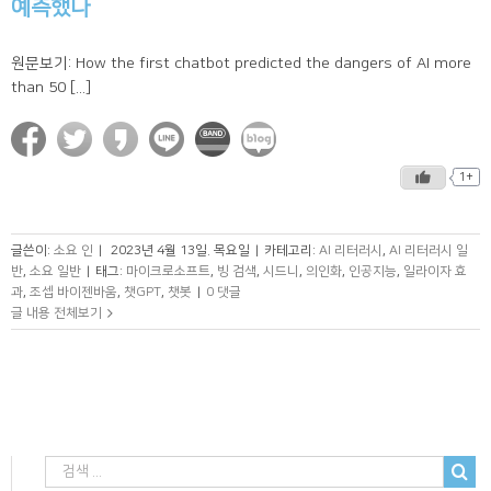
예측했나
원문보기: How the first chatbot predicted the dangers of AI more
than 50 [...]
1+
글쓴이:
소요 인
|
2023년 4월 13일. 목요일
|
카테고리:
AI 리터러시
,
AI 리터러시 일
반
,
소요 일반
|
태그:
마이크로소프트
,
빙 검색
,
시드니
,
의인화
,
인공지능
,
일라이자 효
과
,
조셉 바이젠바움
,
챗GPT
,
챗봇
|
0 댓글
글 내용 전체보기