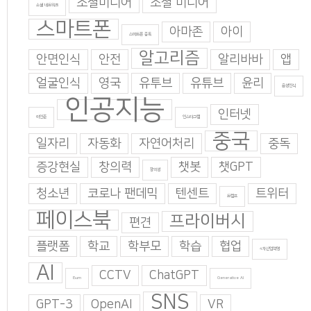
소셜미디어
소셜 미디어
소셜 네트워크
스마트폰
아마존
아이
스마트폰 중독
알고리즘
안면인식
안전
알리바바
앱
얼굴인식
영국
유투브
유튜브
윤리
음성인식
인공지능
인터넷
이인준
인스타그램
중국
일자리
자동화
자연어처리
중독
증강현실
창의력
챗봇
챗GPT
창의성
청소년
코로나 팬데믹
텐센트
트위터
트럼프
페이스북
프라이버시
편견
플랫폼
학교
학부모
학습
협업
4차산업혁명
AI
CCTV
ChatGPT
Burn
Generative AI
SNS
GPT-3
OpenAI
VR