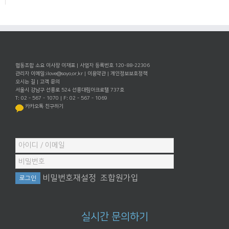
협동조합 소요 이사장 이재포 | 사업자 등록번호 120-88-22306
관리자 이메일:
ilove@soyo.or.kr
|
이용약관
|
개인정보보호정책
오시는 길
|
고객 문의
서울시 강남구 선릉로 524 선릉대림아크로텔 737호
T: 02 - 567 - 1070 | F: 02 - 567 - 1069
카카오톡 친구하기
비밀번호재설정
조합원가입
실시간 문의하기