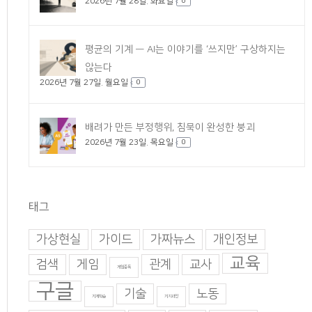
2026년 7월 28일. 화요일
0
평균의 기계 — AI는 이야기를 ‘쓰지만’ 구상하지는
않는다
2026년 7월 27일. 월요일
0
배려가 만든 부정행위, 침묵이 완성한 붕괴
2026년 7월 23일. 목요일
0
태그
가상현실
가이드
가짜뉴스
개인정보
교육
검색
게임
관계
교사
게임중독
구글
기술
노동
기계학습
기지과인