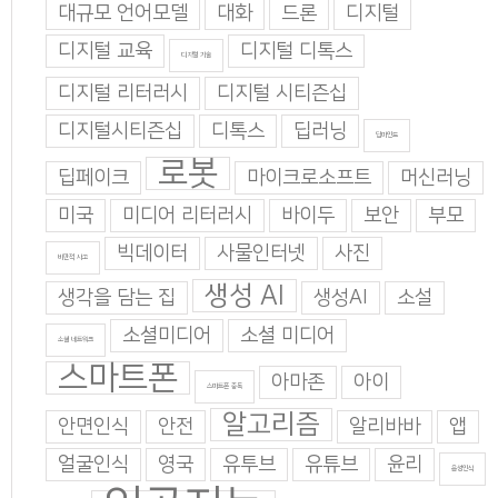
대규모 언어모델
대화
드론
디지털
디지털 교육
디지털 디톡스
디지털 기술
디지털 리터러시
디지털 시티즌십
디지털시티즌십
디톡스
딥러닝
딥마인드
로봇
딥페이크
마이크로소프트
머신러닝
미국
미디어 리터러시
바이두
보안
부모
빅데이터
사물인터넷
사진
비판적 사고
생성 AI
생각을 담는 집
생성AI
소설
소셜미디어
소셜 미디어
소셜 네트워크
스마트폰
아마존
아이
스마트폰 중독
알고리즘
안면인식
안전
알리바바
앱
얼굴인식
영국
유투브
유튜브
윤리
음성인식