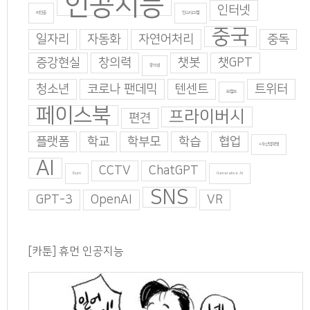
인공지능
인터넷
이인준
인스타그램
중국
일자리
자동화
자연어처리
중독
증강현실
창의력
챗봇
챗GPT
창의성
청소년
코로나 팬데믹
텐센트
트위터
트럼프
페이스북
프라이버시
편견
플랫폼
학교
학부모
학습
협업
4차산업혁명
AI
CCTV
ChatGPT
Burn
Generative AI
SNS
GPT-3
OpenAI
VR
[카툰] 휴먼 인공지능