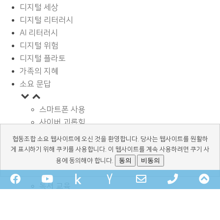
디지털 세상
디지털 리터러시
AI 리터러시
디지털 위험
디지털 플라토
가족의 지혜
소요 문답
스마트폰 사용
사이버 괴롭힘
페이스북과 SNS
협동조합 소요 웹사이트에 오신 것을 환영합니다. 당사는 웹사이트를 원활하
디지털과 학습
게 표시하기 위해 쿠키를 사용합니다. 이 웹사이트를 계속 사용하려면 쿠기 사
광고 바로알기
동의
비동의
용에 동의해야 합니다.
정보보호와 안전
Facebook
YouTube
kakaochannel
Naver-
Email
Phone
Sc
독서 교육
talk-
Address
Number
T
사용시간 관리
기타
talk
for