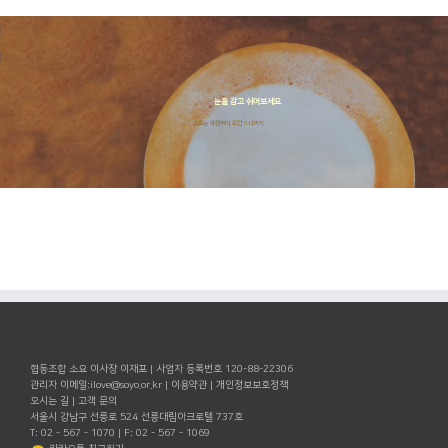
눈을 감고 쉬어보세요
소요는 자정부터 오전 5시까지
협동조합 소요 이사장 이재포 | 사업자 등록번호 120-88-22306
관리자 이메일:
ilove@soyo.or.kr
|
이용약관
|
개인정보보호정책
오시는 길
|
고객 문의
서울시 강남구 선릉로 524 선릉대림아크로텔 737호
T: 02 - 567 - 1070 | F: 02 - 567 - 1069