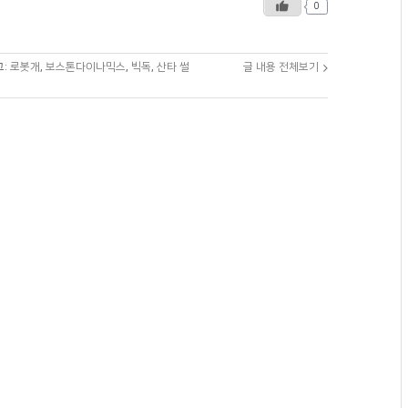
0
그:
로봇개
,
보스톤다이나믹스
,
빅독
,
산타 썰
글 내용 전체보기