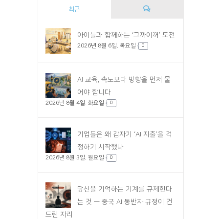
최근
댓
아이들과 함께하는 ‘그까이꺼’ 도전
2026년 8월 6일. 목요일
글
0
AI 교육, 속도보다 방향을 먼저 물
어야 합니다
2026년 8월 4일. 화요일
0
기업들은 왜 갑자기 ‘AI 지출’을 걱
정하기 시작했나
2026년 8월 3일. 월요일
0
당신을 기억하는 기계를 규제한다
는 것 — 중국 AI 동반자 규정이 건
드린 자리