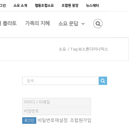
그인
소요 소개
협동조합소요
조합원 광장
뉴스레터
 플라토
가족의 지혜
소요 문답
소요
/
Tag:
보스톤다이나믹스
비밀번호재설정
조합원가입