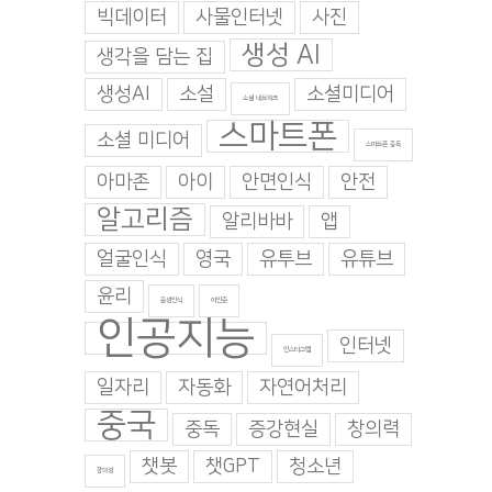
빅데이터
사물인터넷
사진
생성 AI
생각을 담는 집
생성AI
소설
소셜미디어
소셜 네트워크
스마트폰
소셜 미디어
스마트폰 중독
아마존
아이
안면인식
안전
알고리즘
알리바바
앱
얼굴인식
영국
유투브
유튜브
윤리
음성인식
이인준
인공지능
인터넷
인스타그램
일자리
자동화
자연어처리
중국
중독
증강현실
창의력
챗봇
챗GPT
청소년
창의성