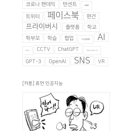
코로나 팬데믹
텐센트
트럼프
페이스북
트위터
편견
프라이버시
플랫폼
학교
AI
학부모
학습
협업
4차산업혁명
CCTV
ChatGPT
Burn
Generative AI
SNS
GPT-3
OpenAI
VR
[카툰] 휴먼 인공지능