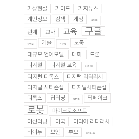
가상현실
가이드
가짜뉴스
개인정보
검색
게임
게임중독
구글
교육
관계
교사
기술
노동
기계학습
기지과인
대규모 언어모델
대화
드론
디지털
디지털 교육
디지털 기술
디지털 디톡스
디지털 리터러시
디지털 시티즌십
디지털시티즌십
디톡스
딥러닝
딥페이크
딥마인드
로봇
마이크로소프트
머신러닝
미국
미디어 리터러시
바이두
보안
부모
비판적 사고