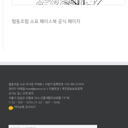
협동조합 소요 페이스북 공식 페이지
협동조합 소요 이사장 이재포 | 사업자 등록번호 120-88-22306
관리자 이메일:
ilove@soyo.or.kr
|
이용약관
|
개인정보보호정책
오시는 길
|
고객 문의
서울시 강남구 선릉로 524 선릉대림아크로텔 737호
T: 02 - 567 - 1070 | F: 02 - 567 - 1069
카카오톡 친구하기