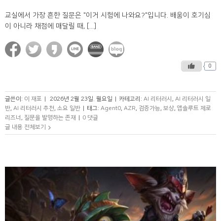
교실에서 가장 흔한 질문은 "이거 시험에 나와요?"입니다. 배움이 호기심
이 아니라 채점에 매달릴 때, [...]
0
글쓴이:
이 재포
|
2026년 2월 23일. 월요일
|
카테고리:
AI 리터러시
,
AI 리터러시 일
반
,
AI 리터러시 추천
,
소요 일반
|
태그:
Agent0
,
AZR
,
검증가능
,
보상
,
앱솔루트 제로
리즈너
,
질문을 발명하는 존재
|
0 댓글
글 내용 전체보기