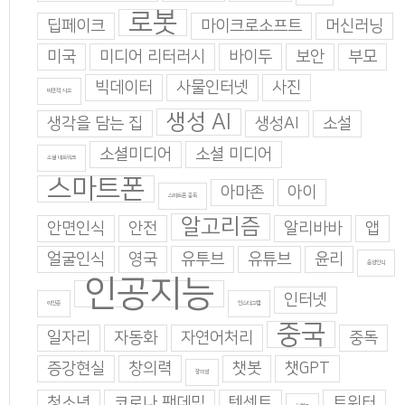
로봇
딥페이크
마이크로소프트
머신러닝
미국
미디어 리터러시
바이두
보안
부모
빅데이터
사물인터넷
사진
비판적 사고
생성 AI
생각을 담는 집
생성AI
소설
소셜미디어
소셜 미디어
소셜 네트워크
스마트폰
아마존
아이
스마트폰 중독
알고리즘
안면인식
안전
알리바바
앱
얼굴인식
영국
유투브
유튜브
윤리
음성인식
인공지능
인터넷
이인준
인스타그램
중국
일자리
자동화
자연어처리
중독
증강현실
창의력
챗봇
챗GPT
창의성
청소년
코로나 팬데믹
텐센트
트위터