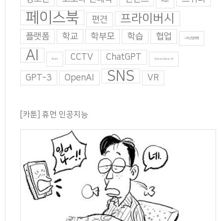
트럼프
페이스북
프라이버시
편견
플랫폼
학교
학부모
학습
협업
4차산업혁명
AI
CCTV
ChatGPT
Burn
Generative AI
SNS
GPT-3
OpenAI
VR
[카툰] 휴먼 인공지능