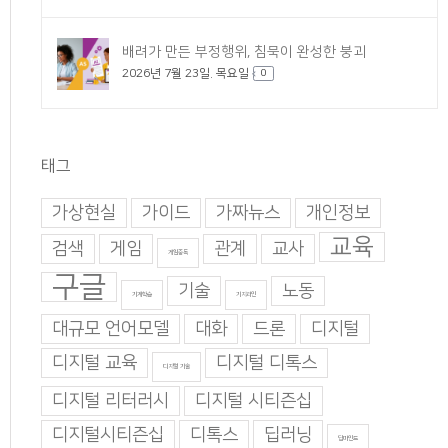
배려가 만든 부정행위, 침묵이 완성한 붕괴
2026년 7월 23일. 목요일
0
태그
가상현실
가이드
가짜뉴스
개인정보
교육
검색
게임
관계
교사
게임중독
구글
기술
노동
기계학습
기지과인
대규모 언어모델
대화
드론
디지털
디지털 교육
디지털 디톡스
디지털 기술
디지털 리터러시
디지털 시티즌십
디지털시티즌십
디톡스
딥러닝
딥마인드