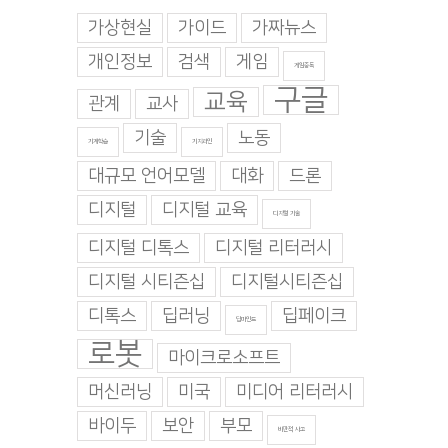
가상현실
가이드
가짜뉴스
개인정보
검색
게임
게임중독
구글
교육
관계
교사
기술
노동
기계학습
기지과인
대규모 언어모델
대화
드론
디지털
디지털 교육
디지털 기술
디지털 디톡스
디지털 리터러시
디지털 시티즌십
디지털시티즌십
디톡스
딥러닝
딥페이크
딥마인드
로봇
마이크로소프트
머신러닝
미국
미디어 리터러시
바이두
보안
부모
비판적 사고