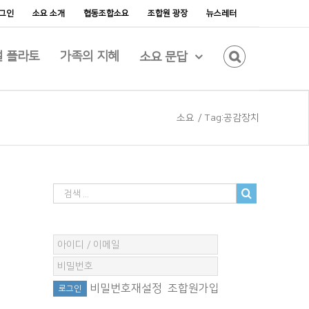
그인
소요 소개
협동조합소요
조합원 광장
뉴스레터
 플라토
가족의 지혜
소요 문답
소요
/
Tag:
공감장치
비밀번호재설정
조합원가입