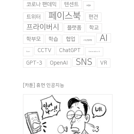
코로나 팬데믹
텐센트
트럼프
페이스북
트위터
편견
프라이버시
플랫폼
학교
AI
학부모
학습
협업
4차산업혁명
CCTV
ChatGPT
Burn
Generative AI
SNS
GPT-3
OpenAI
VR
[카툰] 휴먼 인공지능