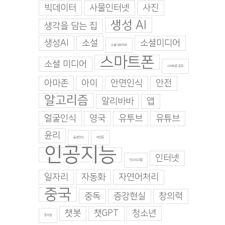
빅데이터
사물인터넷
사진
생성 AI
생각을 담는 집
생성AI
소설
소셜미디어
소셜 네트워크
스마트폰
소셜 미디어
스마트폰 중독
아마존
아이
안면인식
안전
알고리즘
알리바바
앱
얼굴인식
영국
유투브
유튜브
윤리
음성인식
이인준
인공지능
인터넷
인스타그램
일자리
자동화
자연어처리
중국
중독
증강현실
창의력
챗봇
챗GPT
청소년
창의성