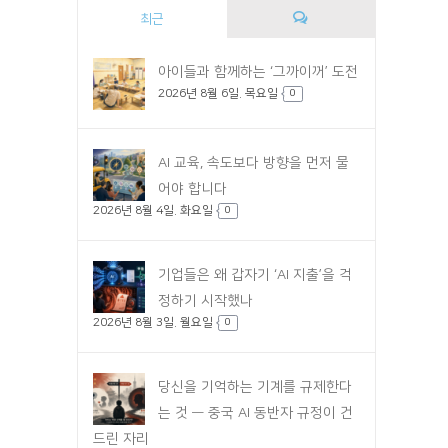
최근
댓
아이들과 함께하는 ‘그까이꺼’ 도전
2026년 8월 6일. 목요일
글
0
AI 교육, 속도보다 방향을 먼저 물
어야 합니다
2026년 8월 4일. 화요일
0
기업들은 왜 갑자기 ‘AI 지출’을 걱
정하기 시작했나
2026년 8월 3일. 월요일
0
당신을 기억하는 기계를 규제한다
는 것 — 중국 AI 동반자 규정이 건
드린 자리