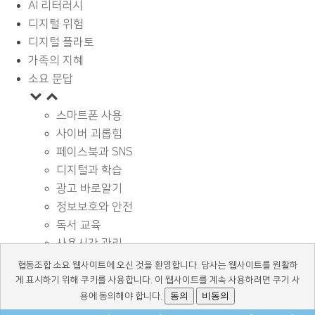
AI 리터러시
디지털 위험
디지털 플라토
가족의 지혜
소요 문답
스마트폰 사용
사이버 괴롭힘
페이스북과 SNS
디지털과 학습
광고 바로알기
정보보호와 안전
독서 교육
사용시간 관리
기타
협동조합 소요 웹사이트에 오신 것을 환영합니다. 당사는 웹사이트를 원활하
디지털 상식
게 표시하기 위해 쿠키를 사용합니다. 이 웹사이트를 계속 사용하려면 쿠기 사
동의
비동의
용에 동의해야 합니다.