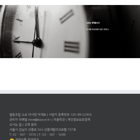
소요는 생각합니다
디지털 미디어에서 잠시 벗어나
협동조합 소요 이사장 이재포 | 사업자 등록번호 120-88-22306
관리자 이메일:
ilove@soyo.or.kr
|
이용약관
|
개인정보보호정책
오시는 길
|
고객 문의
서울시 강남구 선릉로 524 선릉대림아크로텔 737호
T: 02 - 567 - 1070 | F: 02 - 567 - 1069
카카오톡 친구하기