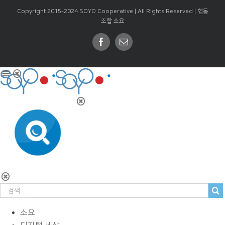
Copyright 2015-2024 SOYO Cooperative | All Rights Reserved |
협동
조합 소요
Facebook
Email
소요