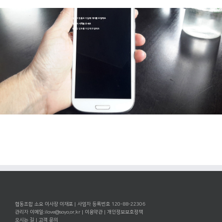
당신이 힘들고 지칠때 재미를 드릴께요
당신의 시력을 주세요
중요한 정보를 저장해 드릴께요
협동조합 소요 이사장 이재포 | 사업자 등록번호 120-88-22306
관리자 이메일:
ilove@soyo.or.kr
|
이용약관
|
개인정보보호정책
오시는 길
|
고객 문의