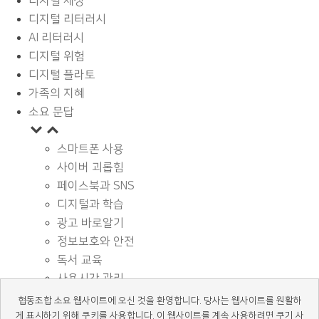
디지털 세상
디지털 리터러시
AI 리터러시
디지털 위험
디지털 플라토
가족의 지혜
소요 문답
스마트폰 사용
사이버 괴롭힘
페이스북과 SNS
디지털과 학습
광고 바로알기
정보보호와 안전
독서 교육
사용시간 관리
기타
협동조합 소요 웹사이트에 오신 것을 환영합니다. 당사는 웹사이트를 원활하
디지털 상식
게 표시하기 위해 쿠키를 사용합니다. 이 웹사이트를 계속 사용하려면 쿠기 사