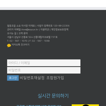
협동조합 소요 이사장 이재포 | 사업자 등록번호 120-88-22306
관리자 이메일:
ilove@soyo.or.kr
|
이용약관
|
개인정보보호정책
오시는 길
|
고객 문의
서울시 강남구 선릉로 524 선릉대림아크로텔 737호
T: 02 - 567 - 1070 | F: 02 - 567 - 1069
카카오톡 친구하기
비밀번호재설정
조합원가입
실시간 문의하기