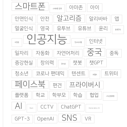
스마트폰
아마존
아이
스마트폰 중독
알고리즘
안면인식
안전
알리바바
앱
얼굴인식
영국
유투브
유튜브
윤리
음성인식
인공지능
인터넷
이인준
인스타그램
중국
일자리
자동화
자연어처리
중독
증강현실
창의력
챗봇
챗GPT
창의성
청소년
코로나 팬데믹
텐센트
트위터
트럼프
페이스북
프라이버시
편견
플랫폼
학교
학부모
학습
협업
4차산업혁명
AI
CCTV
ChatGPT
Burn
Generative AI
SNS
GPT-3
OpenAI
VR