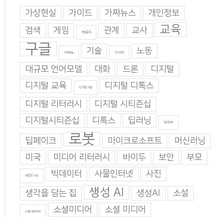
가상현실
가이드
가짜뉴스
개인정보
교육
검색
게임
관계
교사
게임중독
구글
기술
노동
기계학습
기지과인
대규모 언어모델
대화
드론
디지털
디지털 교육
디지털 디톡스
디지털 기술
디지털 리터러시
디지털 시티즌십
디지털시티즌십
디톡스
딥러닝
딥마인드
로봇
딥페이크
마이크로소프트
머신러닝
미국
미디어 리터러시
바이두
보안
부모
빅데이터
사물인터넷
사진
비판적 사고
생성 AI
생각을 담는 집
생성AI
소설
소셜미디어
소셜 미디어
소셜 네트워크