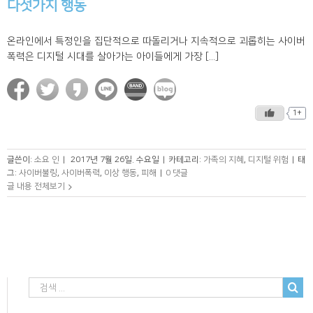
다섯가지 행동
온라인에서 특정인을 집단적으로 따돌리거나 지속적으로 괴롭히는 사이버
폭력은 디지털 시대를 살아가는 아이들에게 가장 [...]
1+
글쓴이:
소요 인
|
2017년 7월 26일. 수요일
|
카테고리:
가족의 지혜
,
디지털 위험
|
태
그:
사이버불링
,
사이버폭력
,
이상 행동
,
피해
|
0 댓글
글 내용 전체보기