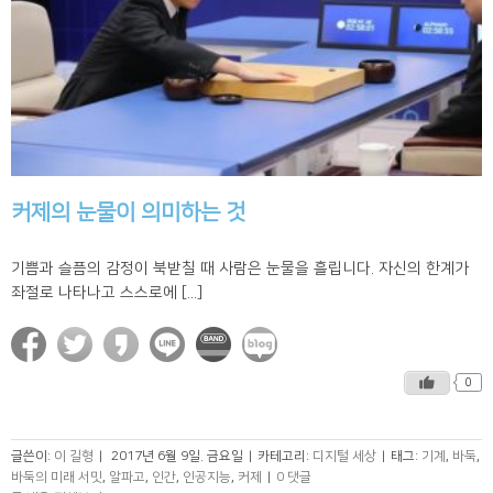
커제의 눈물이 의미하는 것
기쁨과 슬픔의 감정이 북받칠 때 사람은 눈물을 흘립니다. 자신의 한계가
좌절로 나타나고 스스로에 [...]
0
글쓴이:
이 길형
|
2017년 6월 9일. 금요일
|
카테고리:
디지털 세상
|
태그:
기계
,
바둑
,
바둑의 미래 서밋
,
알파고
,
인간
,
인공지능
,
커제
|
0 댓글