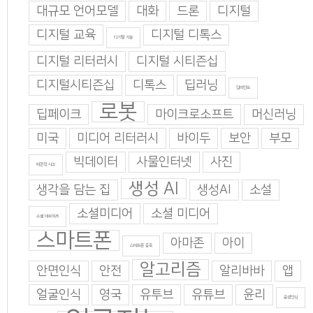
대규모 언어모델
대화
드론
디지털
디지털 교육
디지털 디톡스
디지털 기술
디지털 리터러시
디지털 시티즌십
디지털시티즌십
디톡스
딥러닝
딥마인드
로봇
딥페이크
마이크로소프트
머신러닝
미국
미디어 리터러시
바이두
보안
부모
빅데이터
사물인터넷
사진
비판적 사고
생성 AI
생각을 담는 집
생성AI
소설
소셜미디어
소셜 미디어
소셜 네트워크
스마트폰
아마존
아이
스마트폰 중독
알고리즘
안면인식
안전
알리바바
앱
얼굴인식
영국
유투브
유튜브
윤리
음성인식