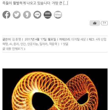
측들이 활발하게 나오고 있습니다. 가장 큰 [...]
1+
글쓴이:
김 종평
|
2017년 4월 17일. 월요일
|
카테고리:
디지털 세상
|
태그:
4차 산업
혁명
,
AI
,
윤리
,
인간
,
인공지능
,
일자리
,
적응력
|
1 댓글
글 내용 전체보기