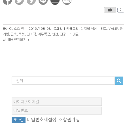
0
글쓴이:
소요 인
|
2016년 6월 9일. 목요일
|
카테고리:
디지털 세상
|
태그:
VAMP
,
공
기압
,
근육
,
로봇
,
연조직
,
이두박근
,
인간
,
진공
|
1 댓글
글 내용 전체보기
비밀번호재설정
조합원가입