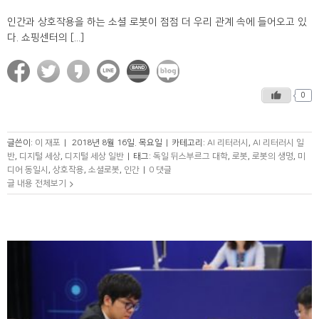
인간과 상호작용을 하는 소셜 로봇이 점점 더 우리 관계 속에 들어오고 있
다. 쇼핑센터의 [...]
0
글쓴이:
이 재포
|
2018년 8월 16일. 목요일
|
카테고리:
AI 리터러시
,
AI 리터러시 일
반
,
디지털 세상
,
디지털 세상 일반
|
태그:
독일 뒤스부르그 대학
,
로봇
,
로봇의 생명
,
미
디어 동일시
,
상호작용
,
소셜로봇
,
인간
|
0 댓글
글 내용 전체보기