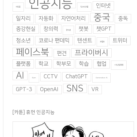
인공지능
인터넷
이인준
인스타그램
중국
일자리
자동화
자연어처리
중독
증강현실
창의력
챗봇
챗GPT
창의성
청소년
코로나 팬데믹
텐센트
트위터
트럼프
페이스북
프라이버시
편견
플랫폼
학교
학부모
학습
협업
4차산업혁명
AI
CCTV
ChatGPT
Burn
Generative AI
SNS
GPT-3
OpenAI
VR
[카툰] 휴먼 인공지능