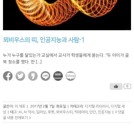
뫼비우스의 띠, 인공지능과 사람-1
누가 누구를 닮았는가 교실에서 교사가 학생들에게 묻는다. “두 아이가 굴
뚝 청소를 했다. 한 [...]
0
글쓴이:
이 재포
|
2017년 2월 7일. 화요일
|
카테고리:
디지털 리터러시
,
디지털 세
상
|
태그:
AI
,
AI 역사
,
딥러닝
,
로봇
,
뫼비우스띠
,
빅데이터
,
인간
,
인공지능
|
0 댓글
글 내용 전체보기